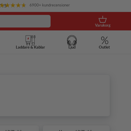
6900+ kundrecensioner
.7
/5
Korg
Varukorg
Laddare & Kablar
Ljud
Outlet