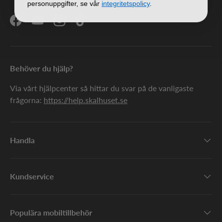
personuppgifter, se vår
integritetspolicy
.
Facebook
YouTube
Instagram
TikTok
Behöver du hjälp?
Via vårt hjälpcenter så hittar du svar på de vanligaste
frågorna:
https://help.skalhuset.se
Handla
Kundservice
Populära mobiltillbehör