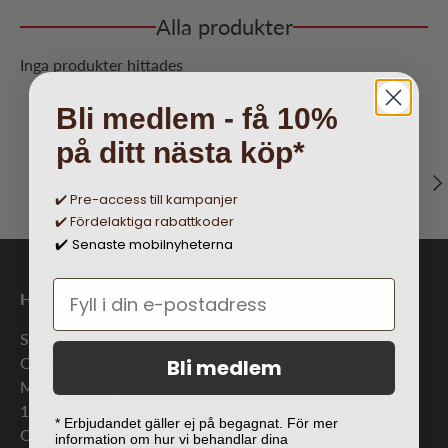
Alla produkter
Inga produkter hittades
Bli medlem - få 10%
på ditt nästa köp*
Näs
Fri frakt över 500 kr
✔️ Pre-access till kampanjer
✔️ Fördelaktiga rabattkoder
Senaste mobilnyheterna
✔️
Här finns vi
SkalHuset.se
C/O Lowwi AB
Bli medlem
Morabergsvägen 8
15242 Södertälje
* Erbjudandet gäller ej på begagnat. För mer
Org. nr: 556881-9238
information om hur vi behandlar dina