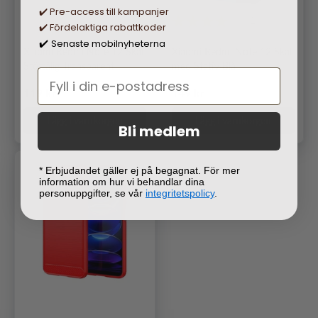
✔️ Pre-access till kampanjer
1
✔️ Fördelaktiga rabattkoder
Senaste mobilnyheterna
✔️
Xiaomi Redmi Note 12 Skal
Xiaomi Redmi Note 12 Skal
Stöttålig Transparent
med Stativ Blå
Ordinarie pris
Ordinarie pris
119 kr
149 kr
Lägg i varukorgen
Lägg i varukorgen
Bli medlem
* Erbjudandet gäller ej på begagnat. För mer
information om hur vi behandlar dina
personuppgifter, se vår
integritetspolicy
.