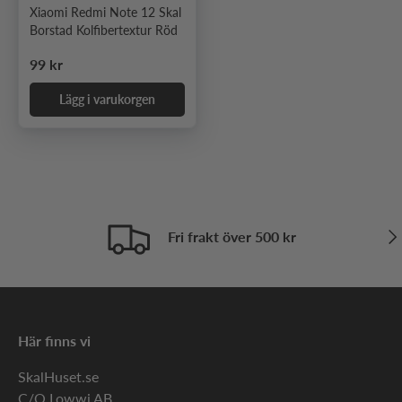
Xiaomi Redmi Note 12 Skal
Borstad Kolfibertextur Röd
Ordinarie pris
99 kr
Lägg i varukorgen
Näs
Fri frakt över 500 kr
Här finns vi
SkalHuset.se
C/O Lowwi AB