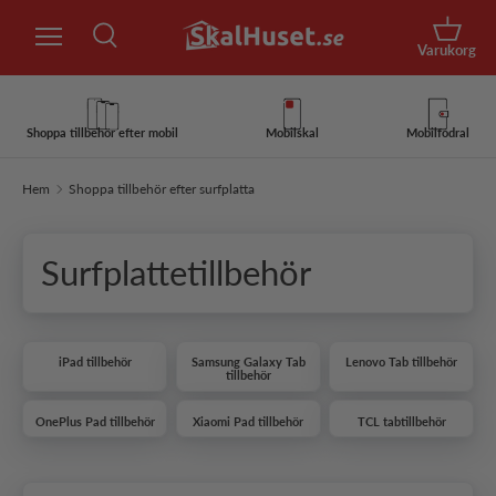
Sök
Hoppa till innehåll
Korg
Varukorg
Sök
Sök
Shoppa tillbehör efter mobil
Mobilskal
Mobilfodral
Hem
Shoppa tillbehör efter surfplatta
Surfplattetillbehör
iPad tillbehör
Samsung Galaxy Tab
Lenovo Tab tillbehör
tillbehör
OnePlus Pad tillbehör
Xiaomi Pad tillbehör
TCL tabtillbehör