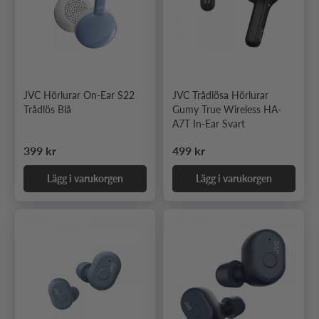
JVC Hörlurar On-Ear S22
JVC Trådlösa Hörlurar
Trådlös Blå
Gumy True Wireless HA-
A7T In-Ear Svart
Ordinarie pris
Ordinarie pris
399 kr
499 kr
Lägg i varukorgen
Lägg i varukorgen