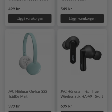
Ordinarie pris
Ordinarie pris
499 kr
549 kr
Lägg i varukorgen
Lägg i varukorgen
JVC Hörlurar On-Ear S22
JVC Hörlurar In-Ear True
Trådlös Mint
Wireless Stix HA-A9T Svart
Ordinarie pris
Ordinarie pris
399 kr
699 kr