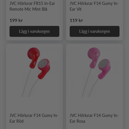
JVC Hörlurar FR15 In-Ear
JVC Hörlurar F14 Gumy In-
Remote Mic Mint Blå
Ear Vit
Ordinarie pris
Ordinarie pris
199 kr
119 kr
Lägg i varukorgen
Lägg i varukorgen
JVC Hörlurar F14 Gumy In-
JVC Hörlurar F14 Gumy In-
Ear Röd
Ear Rosa