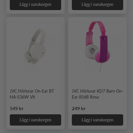
Lägg i varukorgen
Lägg i varukorgen
JVC Hörlurar On-Ear BT
JVC Hörlurar KD7 Barn On-
HA-S36W Vit
Ear 85dB Rosa
Ordinarie pris
Ordinarie pris
549 kr
249 kr
Lägg i varukorgen
Lägg i varukorgen