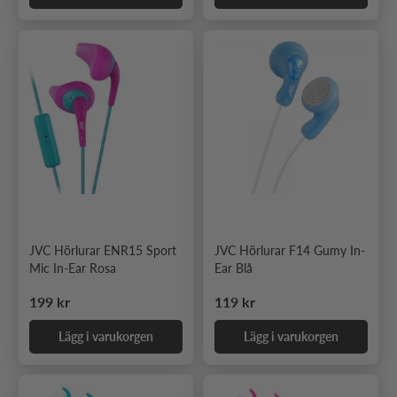
JVC Hörlurar ENR15 Sport
JVC Hörlurar F14 Gumy In-
Mic In-Ear Rosa
Ear Blå
Ordinarie pris
Ordinarie pris
199 kr
119 kr
Lägg i varukorgen
Lägg i varukorgen