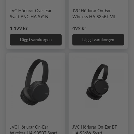
JVC Hörlurar Over-Ear
JVC Hörlurar On-Ear
Svart ANC HA-S91N
Wireless HA-S35BT Vit
Ordinarie pris
Ordinarie pris
1 199 kr
499 kr
Lägg i varukorgen
Lägg i varukorgen
JVC Hörlurar On-Ear
JVC Hörlurar On-Ear BT
Wireless HA-S35BT Svart
HA-S36W Svart