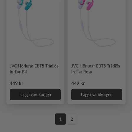
JVC Hörlurar EBT5 Trådlös
JVC Hörlurar EBT5 Trådlös
In-Ear Blå
In-Ear Rosa
Ordinarie pris
Ordinarie pris
449 kr
449 kr
Lägg i varukorgen
Lägg i varukorgen
1
2