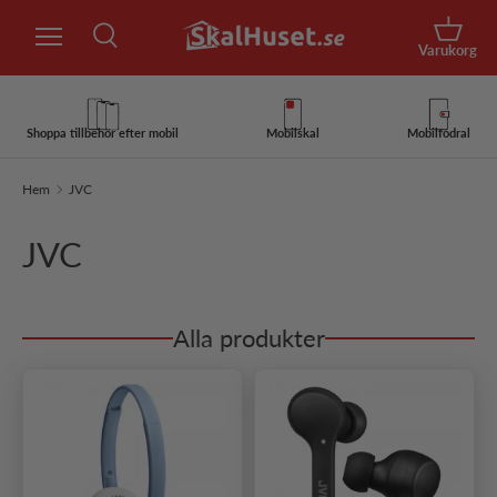
Sök
Hoppa till innehåll
Korg
Varukorg
Sök
Sök
Shoppa tillbehör efter mobil
Mobilskal
Mobilfodral
Hem
JVC
JVC
Alla produkter