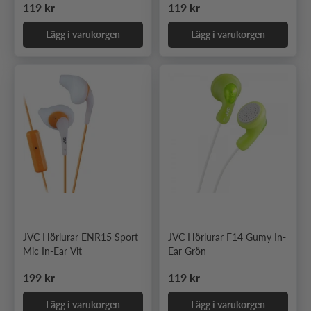
Ordinarie pris
Ordinarie pris
119 kr
119 kr
Lägg i varukorgen
Lägg i varukorgen
JVC Hörlurar ENR15 Sport
JVC Hörlurar F14 Gumy In-
Mic In-Ear Vit
Ear Grön
Ordinarie pris
Ordinarie pris
199 kr
119 kr
Lägg i varukorgen
Lägg i varukorgen