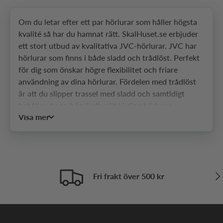
Om du letar efter ett par hörlurar som håller högsta
kvalité så har du hamnat rätt. SkalHuset.se erbjuder
ett stort utbud av kvalitativa JVC-hörlurar. JVC har
hörlurar som finns i både sladd och trådlöst. Perfekt
för dig som önskar högre flexibilitet och friare
användning av dina hörlurar. Fördelen med trådlöst
är att du slipper trassel med sladd och samtidigt
behåller du en hög ljudkvalité i dina hörlurar.
Visa mer
Hörlurarna från JVC har i snitt en speltid på upp till 4
timmar + 10 timmar (batterifodral), vilket gör att du
enkelt kan ta med hörlurarna på resan och slippa
oroa dig för att enheten skall ladda ur helt och hållet.
JVC hörlurarna har även en IPX5-nivå som innebär
Näs
Fri frakt över 500 kr
att hörluren är till en viss del vattentät.
SkalHuset.se har under många års tid arbetat med
JVCs produkter och satsar alltid på att ha ett brett
utbud med deras produkter. Om du skulle ha en