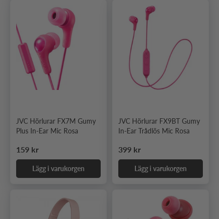
JVC Hörlurar FX7M Gumy
JVC Hörlurar FX9BT Gumy
Plus In-Ear Mic Rosa
In-Ear Trådlös Mic Rosa
Ordinarie pris
Ordinarie pris
159 kr
399 kr
Lägg i varukorgen
Lägg i varukorgen