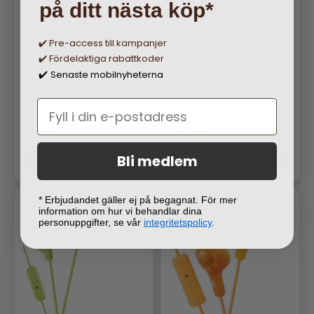
på ditt nästa köp*
✔️ Pre-access till kampanjer
✔️ Fördelaktiga rabattkoder
Senaste mobilnyheterna
✔️
JVC Hörlurar FX9BT Gumy
JVC Hörlurar FR6 Gumy
In-Ear Trådlös Mic Vit
Plus Mic Blå
Ordinarie pris
Ordinarie pris
399 kr
149 kr
Bli medlem
Lägg i varukorgen
Lägg i varukorgen
* Erbjudandet gäller ej på begagnat. För mer
information om hur vi behandlar dina
personuppgifter, se vår
integritetspolicy
.