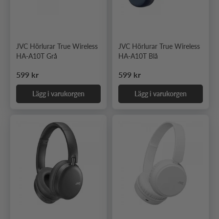
JVC Hörlurar True Wireless
JVC Hörlurar True Wireless
HA-A10T Grå
HA-A10T Blå
Ordinarie pris
Ordinarie pris
599 kr
599 kr
Lägg i varukorgen
Lägg i varukorgen