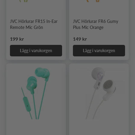
JVC Hörlurar FR15 In-Ear
JVC Hörlurar FR6 Gumy
Remote Mic Grön
Plus Mic Orange
Ordinarie pris
Ordinarie pris
199 kr
149 kr
Lägg i varukorgen
Lägg i varukorgen