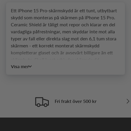
Ett iPhone 15 Pro-skärmskydd är ett tunt, utbytbart
skydd som monteras på skärmen på iPhone 15 Pro.
Ceramic Shield är tåligt mot repor och klarar en del
vardagliga påfrestningar, men skyddar inte mot alla
typer av fall eller direkta slag mot den 6,1 tum stora
skärmen - ett korrekt monterat skärmskydd
kompletterar glaset och är avsevärt billigare än ett
skärmbyte. SkalHuset erbjuder skärmskydd
Visa mer
anpassade specifikt för iPhone 15 Pro och dess mått.
Vilka typer av skärmskydd
finns till iPhone 15 Pro?
Näs
Det finns fyra vanliga typer av skärmskydd till iPhone
Fri frakt över 500 kr
15 Pro.
Härdat glas
är det vanligaste alternativet och
finns i flera utföranden: 2.5D-kanter ligger