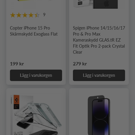
9
Copter iPhone 15 Pro
Spigen iPhone 14/15/16/17
Skärmskydd Exoglass Flat
Pro & Pro Max
Kameraskydd GLAS.tR EZ
Fit Optik Pro 2-pack Crystal
Clear
Ordinarie pris
Ordinarie pris
199 kr
279 kr
Lägg i varukorgen
Lägg i varukorgen