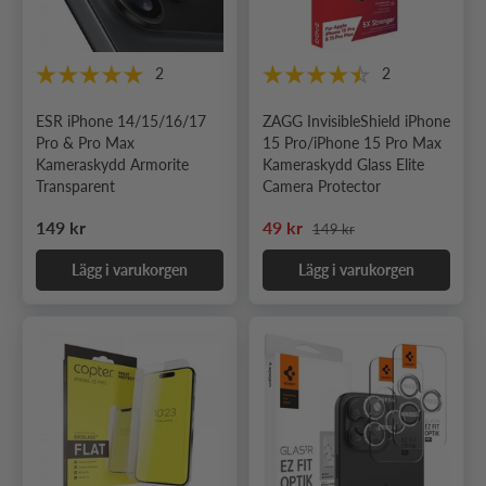
2
2
ESR iPhone 14/15/16/17
ZAGG InvisibleShield iPhone
Pro & Pro Max
15 Pro/iPhone 15 Pro Max
Kameraskydd Armorite
Kameraskydd Glass Elite
Transparent
Camera Protector
Ordinarie pris
Ordinarie pris
Nedsatt pris
149 kr
49 kr
149 kr
Lägg i varukorgen
Lägg i varukorgen