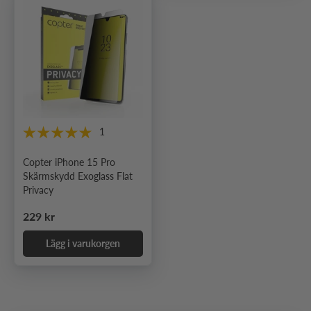
1
Copter iPhone 15 Pro
Skärmskydd Exoglass Flat
Privacy
Ordinarie pris
229 kr
Lägg i varukorgen