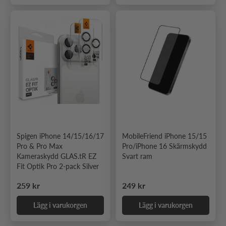
Spigen iPhone 14/15/16/17
MobileFriend iPhone 15/15
Pro & Pro Max
Pro/iPhone 16 Skärmskydd
Kameraskydd GLAS.tR EZ
Svart ram
Fit Optik Pro 2-pack Silver
Ordinarie pris
Ordinarie pris
259 kr
249 kr
Lägg i varukorgen
Lägg i varukorgen