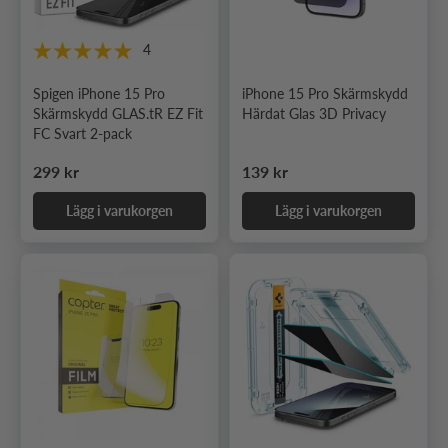
4
Spigen iPhone 15 Pro
iPhone 15 Pro Skärmskydd
Skärmskydd GLAS.tR EZ Fit
Härdat Glas 3D Privacy
FC Svart 2-pack
Ordinarie pris
Ordinarie pris
299 kr
139 kr
Lägg i varukorgen
Lägg i varukorgen