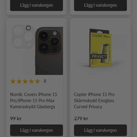
Lägg i varukorgen
Lägg i varukorgen
8
Nordic Covers iPhone 15
Copter iPhone 15 Pro
Pro/iPhone 15 Pro Max
Skärmskydd Exoglass
Kameraskydd Glasberga
Curved Privacy
Ordinarie pris
Ordinarie pris
99 kr
279 kr
Lägg i varukorgen
Lägg i varukorgen