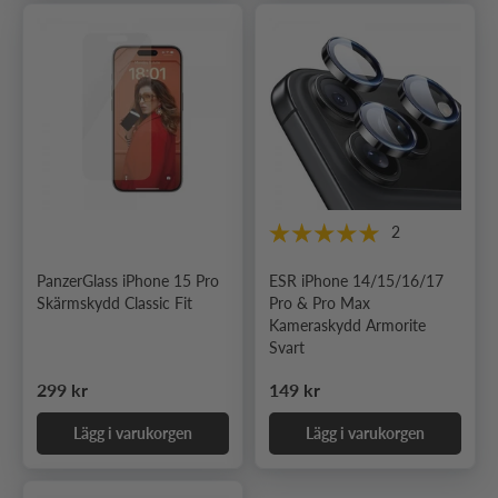
2
PanzerGlass iPhone 15 Pro
ESR iPhone 14/15/16/17
Skärmskydd Classic Fit
Pro & Pro Max
Kameraskydd Armorite
Svart
Ordinarie pris
Ordinarie pris
299 kr
149 kr
Lägg i varukorgen
Lägg i varukorgen