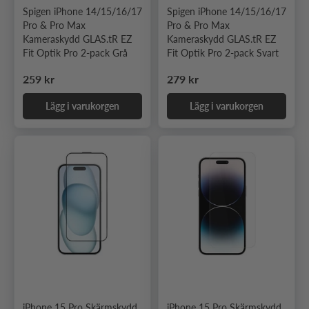
Spigen iPhone 14/15/16/17
Spigen iPhone 14/15/16/17
Pro & Pro Max
Pro & Pro Max
Kameraskydd GLAS.tR EZ
Kameraskydd GLAS.tR EZ
Fit Optik Pro 2-pack Grå
Fit Optik Pro 2-pack Svart
Ordinarie pris
Ordinarie pris
259 kr
279 kr
Lägg i varukorgen
Lägg i varukorgen
iPhone 15 Pro Skärmskydd
iPhone 15 Pro Skärmskydd