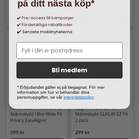
på ditt nästa köp*
Ordinarie pris
Ordinarie pris
199 kr
299 kr
Lägg i varukorgen
Lägg i varukorgen
✔️ Pre-access till kampanjer
✔️ Fördelaktiga rabattkoder
Senaste mobilnyheterna
✔️
Bli medlem
* Erbjudandet gäller ej på begagnat. För mer
information om hur vi behandlar dina
28
personuppgifter, se vår
integritetspolicy
.
PanzerGlass iPhone 15 Pro
Spigen iPhone 15 Pro
Skärmskydd Ultra-Wide Fit
Skärmskydd GLAS.tR EZ Fit
Privacy EasyAligner
2-pack
Ordinarie pris
Ordinarie pris
399 kr
299 kr