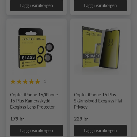
Lägg i varukorgen
Lägg i varukorgen
1
Copter iPhone 16/iPhone
Copter iPhone 16 Plus
16 Plus Kameraskydd
Skärmskydd Exoglass Flat
Exoglass Lens Protector
Privacy
Ordinarie pris
Ordinarie pris
179 kr
229 kr
Lägg i varukorgen
Lägg i varukorgen