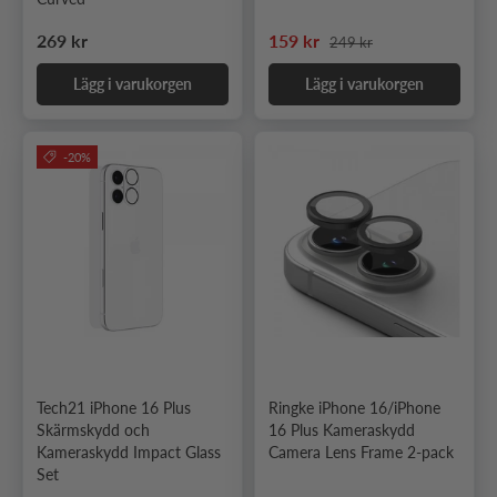
Ordinarie pris
Ordinarie pris
Nedsatt pris
269 kr
159 kr
249 kr
Lägg i varukorgen
Lägg i varukorgen
-20%
Tech21 iPhone 16 Plus
Ringke iPhone 16/iPhone
Skärmskydd och
16 Plus Kameraskydd
Kameraskydd Impact Glass
Camera Lens Frame 2-pack
Set