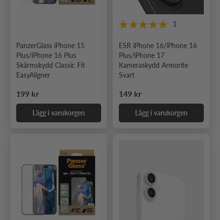
1
PanzerGlass iPhone 15
ESR iPhone 16/iPhone 16
Plus/iPhone 16 Plus
Plus/iPhone 17
Skärmskydd Classic Fit
Kameraskydd Armorite
EasyAligner
Svart
Ordinarie pris
Ordinarie pris
199 kr
149 kr
Lägg i varukorgen
Lägg i varukorgen