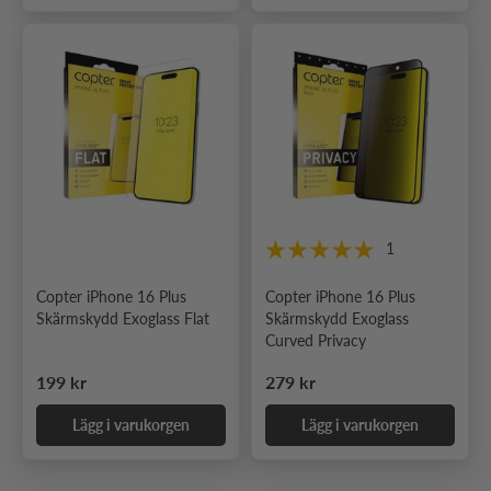
1
Copter iPhone 16 Plus
Copter iPhone 16 Plus
Skärmskydd Exoglass Flat
Skärmskydd Exoglass
Curved Privacy
Ordinarie pris
Ordinarie pris
199 kr
279 kr
Lägg i varukorgen
Lägg i varukorgen