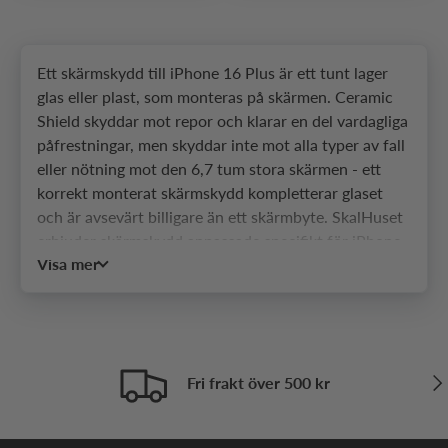
Ett skärmskydd till iPhone 16 Plus är ett tunt lager
glas eller plast, som monteras på skärmen. Ceramic
Shield skyddar mot repor och klarar en del vardagliga
påfrestningar, men skyddar inte mot alla typer av fall
eller nötning mot den 6,7 tum stora skärmen - ett
korrekt monterat skärmskydd kompletterar glaset
och är avsevärt billigare än ett skärmbyte. SkalHuset
erbjuder skärmskydd anpassade specifikt för iPhone
Visa mer
16 Plus och dess mått.
Vilka typer av skärmskydd
finns till iPhone 16 Plus?
Näs
Det finns fyra vanliga typer av skärmskydd till iPhone
Fri frakt över 500 kr
16 Plus.
Härdat glas
är det vanligaste alternativet och