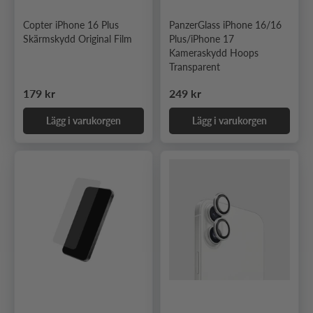
Copter iPhone 16 Plus
PanzerGlass iPhone 16/16
Skärmskydd Original Film
Plus/iPhone 17
Kameraskydd Hoops
Transparent
Ordinarie pris
Ordinarie pris
179 kr
249 kr
Lägg i varukorgen
Lägg i varukorgen