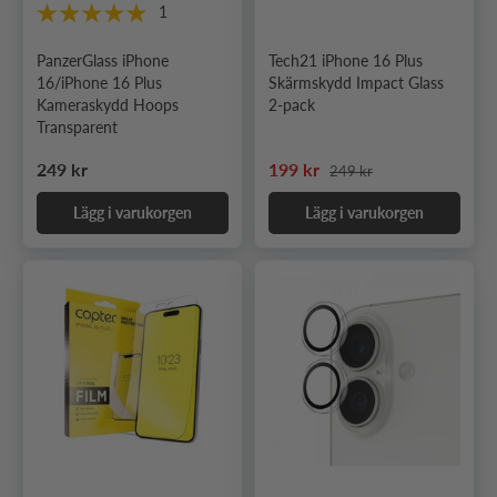
1
PanzerGlass iPhone
Tech21 iPhone 16 Plus
16/iPhone 16 Plus
Skärmskydd Impact Glass
Kameraskydd Hoops
2-pack
Transparent
Ordinarie pris
Ordinarie pris
Nedsatt pris
249 kr
199 kr
249 kr
Lägg i varukorgen
Lägg i varukorgen