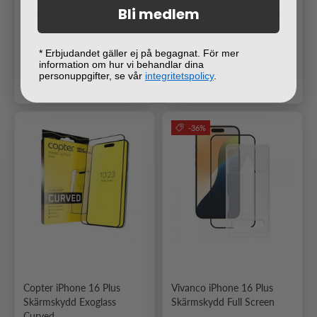
Bli medlem
Skärmskydd Svart ram
Skärmskydd Ultra-Wide Fit
Privacy EasyAligner
Ordinarie pris
Ordinarie pris
249 kr
399 kr
* Erbjudandet gäller ej på begagnat. För mer
information om hur vi behandlar dina
personuppgifter, se vår
integritetspolicy
.
Lägg i varukorgen
Lägg i varukorgen
-36%
Copter iPhone 16 Plus
Vivanco iPhone 16 Plus
Skärmskydd Exoglass
Skärmskydd Full Screen
Curved