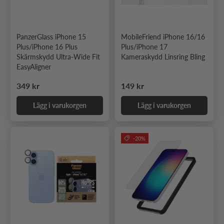
PanzerGlass iPhone 15
MobileFriend iPhone 16/16
Plus/iPhone 16 Plus
Plus/iPhone 17
Skärmskydd Ultra-Wide Fit
Kameraskydd Linsring Bling
EasyAligner
Ordinarie pris
Ordinarie pris
349 kr
149 kr
Lägg i varukorgen
Lägg i varukorgen
-20%