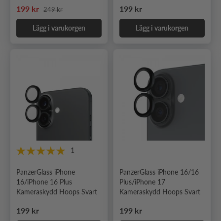
Ordinarie pris
Nedsatt pris
Ordinarie pris
199 kr
199 kr
249 kr
Lägg i varukorgen
Lägg i varukorgen
1
PanzerGlass iPhone
PanzerGlass iPhone 16/16
16/iPhone 16 Plus
Plus/iPhone 17
Kameraskydd Hoops Svart
Kameraskydd Hoops Svart
Ordinarie pris
Ordinarie pris
199 kr
199 kr