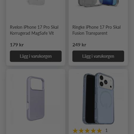
Rvelon iPhone 17 Pro Skal
Ringke iPhone 17 Pro Skal
Korrugerad MagSafe Vit
Fusion Transparent
Ordinarie pris
Ordinarie pris
179 kr
249 kr
Lägg i varukorgen
Lägg i varukorgen
1