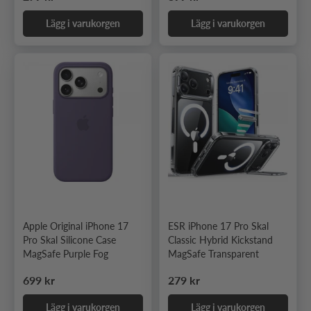
Lägg i varukorgen
Lägg i varukorgen
Apple Original iPhone 17
ESR iPhone 17 Pro Skal
Pro Skal Silicone Case
Classic Hybrid Kickstand
MagSafe Purple Fog
MagSafe Transparent
Ordinarie pris
Ordinarie pris
699 kr
279 kr
Lägg i varukorgen
Lägg i varukorgen