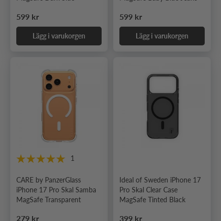
Ordinarie pris
Ordinarie pris
599 kr
599 kr
Lägg i varukorgen
Lägg i varukorgen
1
CARE by PanzerGlass
Ideal of Sweden iPhone 17
iPhone 17 Pro Skal Samba
Pro Skal Clear Case
MagSafe Transparent
MagSafe Tinted Black
Ordinarie pris
Ordinarie pris
279 kr
399 kr