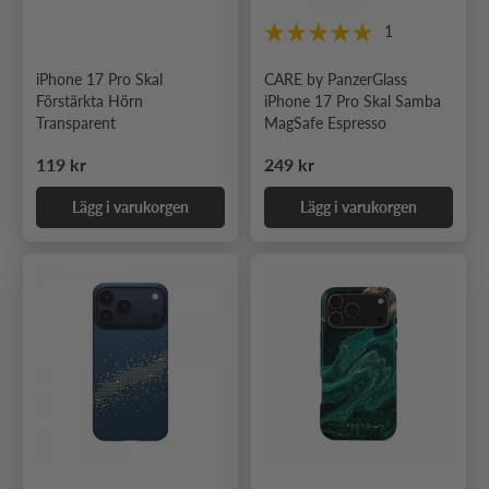
1
iPhone 17 Pro Skal
CARE by PanzerGlass
Förstärkta Hörn
iPhone 17 Pro Skal Samba
Transparent
MagSafe Espresso
Ordinarie pris
Ordinarie pris
119 kr
249 kr
Lägg i varukorgen
Lägg i varukorgen