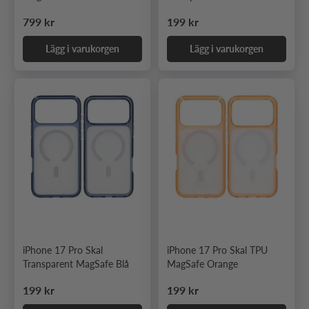
Ordinarie pris
Ordinarie pris
799 kr
199 kr
Lägg i varukorgen
Lägg i varukorgen
iPhone 17 Pro Skal
iPhone 17 Pro Skal TPU
Transparent MagSafe Blå
MagSafe Orange
Ordinarie pris
Ordinarie pris
199 kr
199 kr