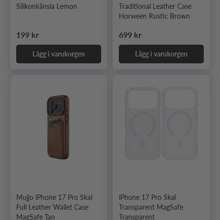
Silikonkänsla Lemon
Traditional Leather Case
Horween Rustic Brown
Ordinarie pris
Ordinarie pris
199 kr
699 kr
Lägg i varukorgen
Lägg i varukorgen
Mujjo iPhone 17 Pro Skal
iPhone 17 Pro Skal
Full Leather Wallet Case
Transparent MagSafe
MagSafe Tan
Transparent