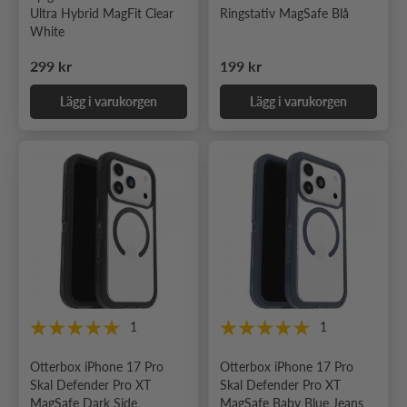
Ultra Hybrid MagFit Clear
Ringstativ MagSafe Blå
White
Ordinarie pris
Ordinarie pris
299 kr
199 kr
Lägg i varukorgen
Lägg i varukorgen
1
1
Otterbox iPhone 17 Pro
Otterbox iPhone 17 Pro
Skal Defender Pro XT
Skal Defender Pro XT
MagSafe Dark Side
MagSafe Baby Blue Jeans