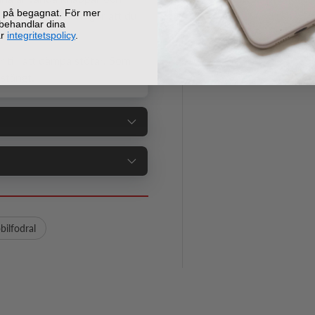
ej på begagnat. För mer
samtalshögtalaren gör att du
 behandlar dina
år
integritetspolicy
.
r till att dämpa stötar. Som
stängt.
ilfodral