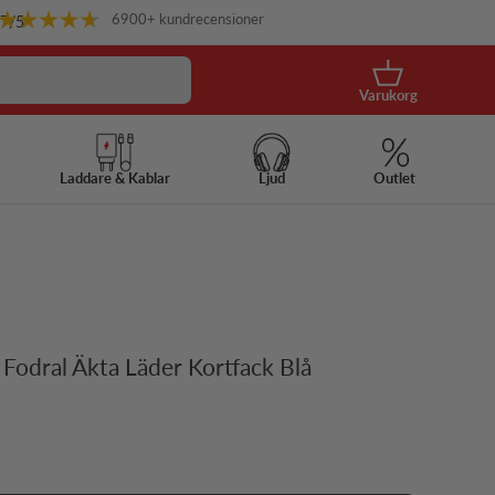
6900+ kundrecensioner
.7
/5
Korg
Varukorg
Laddare & Kablar
Ljud
Outlet
Fodral Äkta Läder Kortfack Blå
s