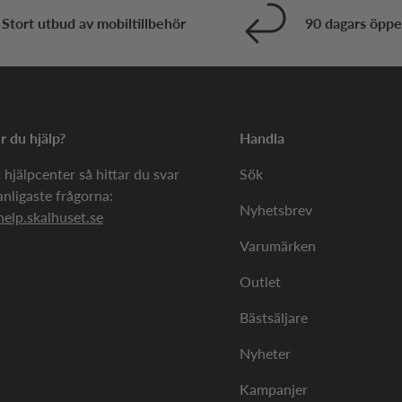
Stort utbud av mobiltillbehör
90 dagars öppe
 du hjälp?
Handla
 hjälpcenter så hittar du svar
Sök
anligaste frågorna:
Nyhetsbrev
help.skalhuset.se
Varumärken
Outlet
Bästsäljare
Nyheter
Kampanjer