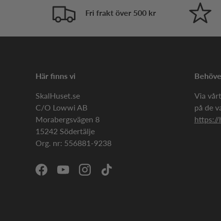
Fri frakt över 500 kr
Här finns vi
Behöver
SkalHuset.se
Via vårt
C/O Lowwi AB
på de v
Morabergsvägen 8
https://
15242 Södertälje
Org. nr: 556881-9238
Facebook
YouTube
Instagram
TikTok