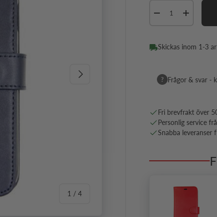
Antal
Minska antal
Öka antal
Skickas inom 1-3 a
Nästa
?
Frågor & svar - k
Fri brevfrakt över 5
Personlig service fr
Snabba leveranser fr
F
av
1
/
4