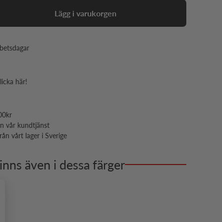
Lägg i varukorgen
rbetsdagar
licka här!
00kr
ån vår kundtjänst
ån vårt lager i Sverige
inns även i dessa färger