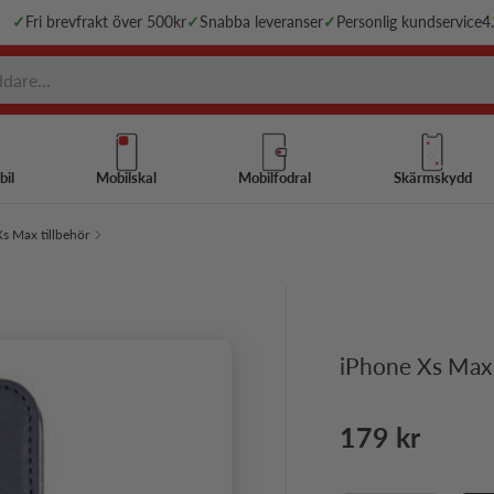
✓
Fri brevfrakt över 500kr
✓
Snabba leveranser
✓
Personlig kundservice
4
bil
Mobilskal
Mobilfodral
Skärmskydd
s Max tillbehör
iPhone Xs Max 
Ordinarie pri
179 kr