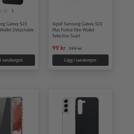
1
ng Galaxy S23
Xqisit Samsung Galaxy S23
 Wallet Detachable
Plus Fodral Slim Wallet
Selection Svart
e pris
Nedsatt pris
Ordinarie pris
99 kr
199 kr
 i varukorgen
Lägg i varukorgen