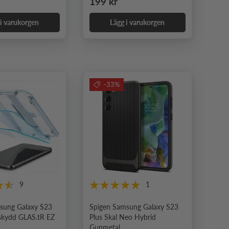
e pris
Ordinarie pris
199 kr
 i varukorgen
Lägg i varukorgen
-33%
9
1
sung Galaxy S23
Spigen Samsung Galaxy S23
skydd GLAS.tR EZ
Plus Skal Neo Hybrid
Gunmetal