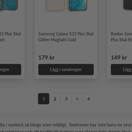
3 Plus Skal
Samsung Galaxy S23 Plus Skal
Rvelon Sam
art
Glitter MagSafe Guld
Plus Skal S
Ordinarie pris
Ordinari
179 kr
149 kr
orgen
Lägg i varukorgen
Lägg
1
2
3
>
4
a i nyskick så länge som möjligt. Telefonen har inte bara en sto
unktioner och ett kraftfullt batteri som räcker hela dagen lång.