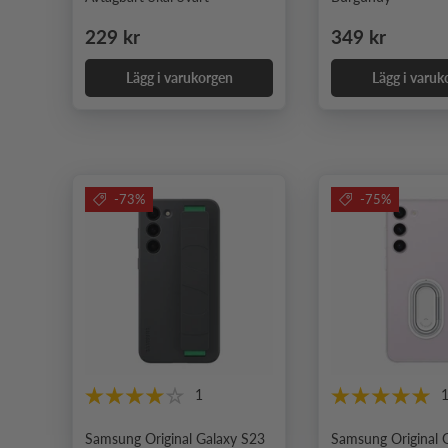
Ordinarie pris
Ordinarie pris
229 kr
349 kr
Lägg i varukorgen
Lägg i varuk
-73%
-75%
1
Samsung Original Galaxy S23
Samsung Original 