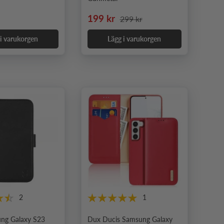
e pris
Nedsatt pris
Ordinarie pris
199 kr
299 kr
 i varukorgen
Lägg i varukorgen
2
1
ng Galaxy S23
Dux Ducis Samsung Galaxy