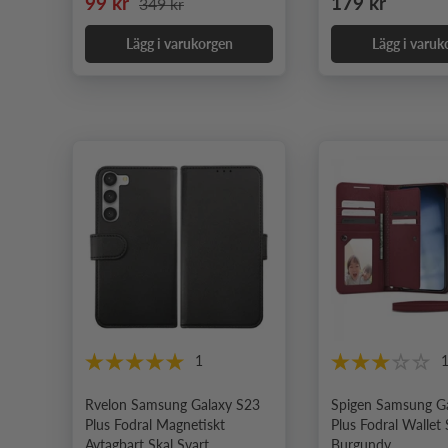
Nedsatt pris
Ordinarie pris
99 kr
179 kr
349 kr
Lägg i varukorgen
Lägg i varuk
1
Rvelon Samsung Galaxy S23
Spigen Samsung G
Plus Fodral Magnetiskt
Plus Fodral Wallet 
Avtagbart Skal Svart
Burgundy