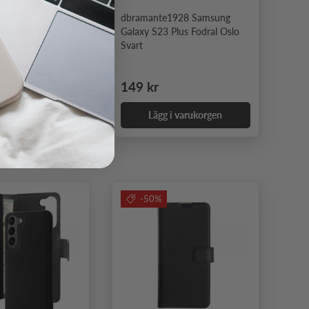
ng Galaxy S23
dbramante1928 Samsung
otiv Blåa Trianglar
Galaxy S23 Plus Fodral Oslo
Svart
pris
dinarie pris
Ordinarie pris
149 kr
9 kr
 i varukorgen
Lägg i varukorgen
-50%