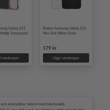
sung Galaxy S23
Rvelon Samsung Galaxy S23
töttålig Transparent
Plus Skal Silikon Svart
e pris
Ordinarie pris
179 kr
 i varukorgen
Lägg i varukorgen
r och kristallklar skärm med blixtsnabb
 Visst vore det synd om något av detta tog skada?