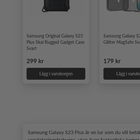
Samsung Original Galaxy S23
Samsung Galaxy S2
Plus Skal Rugged Gadget Case
Glitter MagSafe Sv
Svart
Ordinarie pris
Ordinarie pris
299 kr
179 kr
Lägg i varukorgen
Lägg i varuk
Samsung Galaxy S23 Plus är en lur som du vill behåll
uppdateringsfrekvens, utan även fantastiska kameraf