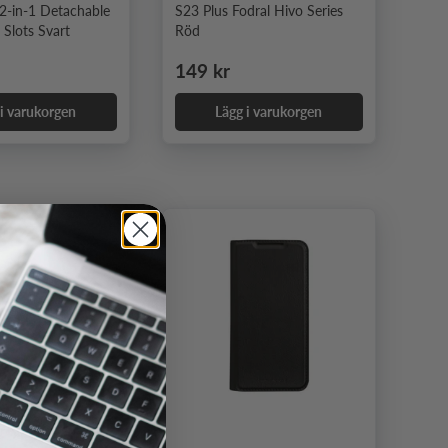
 2-in-1 Detachable
S23 Plus Fodral Hivo Series
 Slots Svart
Röd
e pris
Ordinarie pris
149 kr
 i varukorgen
Lägg i varukorgen
2