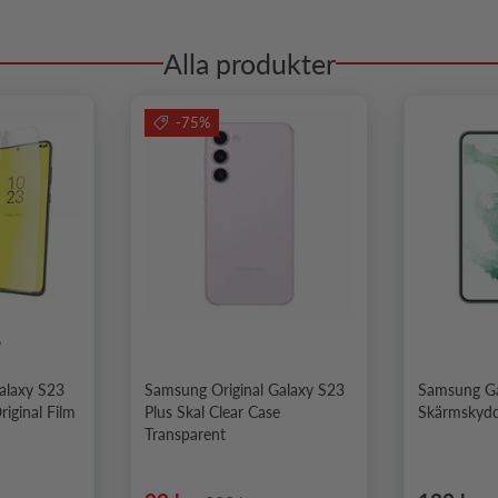
Alla produkter
-75%
6
alaxy S23
Samsung Original Galaxy S23
Samsung Ga
iginal Film
Plus Skal Clear Case
Skärmskydd
Transparent
Ordinarie pris