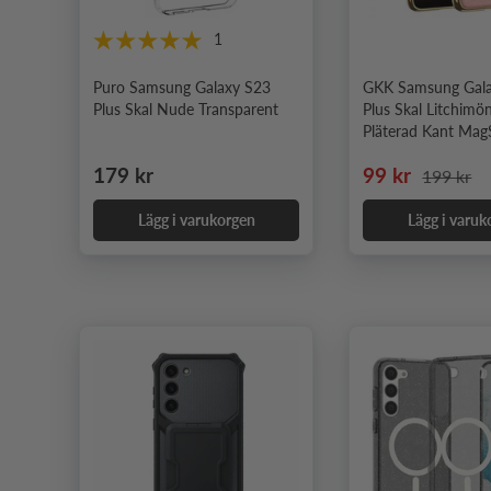
1
Puro Samsung Galaxy S23
GKK Samsung Gal
Plus Skal Nude Transparent
Plus Skal Litchimö
Pläterad Kant Mag
Ordinarie pris
Nedsatt pris
Ordinarie
179 kr
99 kr
199 kr
Lägg i varukorgen
Lägg i varuk