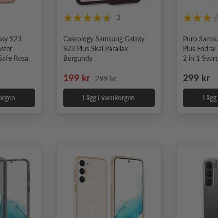
3
axy S23
Caseology Samsung Galaxy
Puro Samsu
nster
S23 Plus Skal Parallax
Plus Fodral
Safe Rosa
Burgundy
2 in 1 Svart
 pris
Nedsatt pris
Ordinarie pris
Ordinari
199 kr
299 kr
299 kr
orgen
Lägg i varukorgen
Lägg