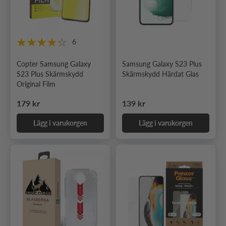
6
Copter Samsung Galaxy
Samsung Galaxy S23 Plus
S23 Plus Skärmskydd
Skärmskydd Härdat Glas
Original Film
Ordinarie pris
Ordinarie pris
179 kr
139 kr
Lägg i varukorgen
Lägg i varukorgen