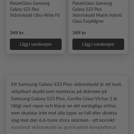
PanzerGlass Samsung
PanzerGlass Samsung
Galaxy S23 Plus
Galaxy S23 Plus
Skärmskydd Ultra-Wide Fit
Skärmskydd Matrix Hybrid
Glass EasyAligner
Ordinarie pris
Ordinarie pris
349 kr
349 kr
Lägg i varukorgen
Lägg i varukorgen
Ett Samsung Galaxy S23 Plus-skärmskydd är ett tunt,
utbytbart skydd som monteras på skärmen på
Samsung Galaxy S23 Plus. Gorilla Glass Victus 2 är
tåligt mot repor och klarar en del vardagliga stötar,
men skyddar inte mot alla typer av fall eller direkta
slag mot den 6,6-tums stora skärmen - ett korrekt
monterat skärmskydd av god kvalitet kompletterar