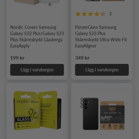
2
Nordic Covers Samsung
PanzerGlass Samsung
Galaxy S22 Plus/Galaxy S23
Galaxy S23 Plus
Plus Skärmskydd Glasberga
Skärmskydd Ultra-Wide Fit
EasyApply
EasyAligner
Ordinarie pris
Ordinarie pris
199 kr
349 kr
Lägg i varukorgen
Lägg i varukorgen