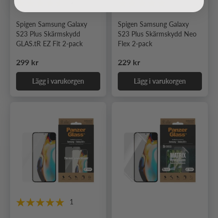
9
1
Spigen Samsung Galaxy
Spigen Samsung Galaxy
S23 Plus Skärmskydd
S23 Plus Skärmskydd Neo
GLAS.tR EZ Fit 2-pack
Flex 2-pack
Ordinarie pris
Ordinarie pris
299 kr
229 kr
Lägg i varukorgen
Lägg i varukorgen
1