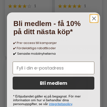
1
1
Copter Samsung Galaxy
PanzerGlass Samsung
S23/Galaxy S23 Plus
Galaxy S23/S23 Plus/S24
Bli medlem - få 10%
Kameraskydd Exoglass Lens
Kameraskydd Hoops Svart
på ditt nästa köp*
Protector
Ordinarie pris
Ordinarie pris
179 kr
199 kr
✔️ Pre-access till kampanjer
✔️ Fördelaktiga rabattkoder
Lägg i varukorgen
Lägg i varukorgen
Senaste mobilnyheterna
✔️
Bli medlem
* Erbjudandet gäller ej på begagnat. För mer
information om hur vi behandlar dina
personuppgifter, se vår
integritetspolicy
.