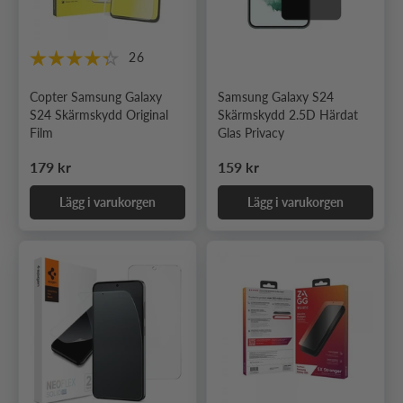
26
Copter Samsung Galaxy
Samsung Galaxy S24
S24 Skärmskydd Original
Skärmskydd 2.5D Härdat
Film
Glas Privacy
Ordinarie pris
Ordinarie pris
179 kr
159 kr
Lägg i varukorgen
Lägg i varukorgen