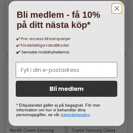
Samsung Galaxy S24
Copter Samsung Galaxy
Bli medlem - få 10%
Skärmskydd 2.5D Härdat
S24 Skärmskydd Exoglass
Glas Svart
Curved
på ditt nästa köp*
Ordinarie pris
Ordinarie pris
139 kr
269 kr
✔️ Pre-access till kampanjer
Lägg i varukorgen
Lägg i varukorgen
✔️ Fördelaktiga rabattkoder
Senaste mobilnyheterna
✔️
Bli medlem
* Erbjudandet gäller ej på begagnat. För mer
information om hur vi behandlar dina
personuppgifter, se vår
integritetspolicy
.
1
4
Nordic Covers Samsung
Copter Samsung Galaxy