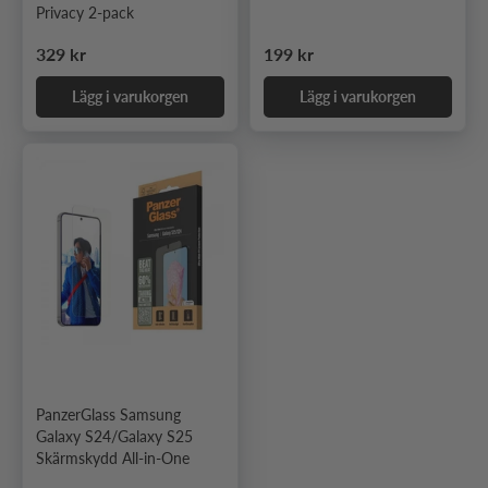
Privacy 2-pack
Ordinarie pris
Ordinarie pris
329 kr
199 kr
Lägg i varukorgen
Lägg i varukorgen
PanzerGlass Samsung
Galaxy S24/Galaxy S25
Skärmskydd All-in-One