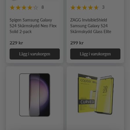
8
3
Spigen Samsung Galaxy
ZAGG InvisibleShield
S24 Skärmskydd Neo Flex
Samsung Galaxy S24
Solid 2-pack
Skärmskydd Glass Elite
Ordinarie pris
Ordinarie pris
229 kr
299 kr
Lägg i varukorgen
Lägg i varukorgen