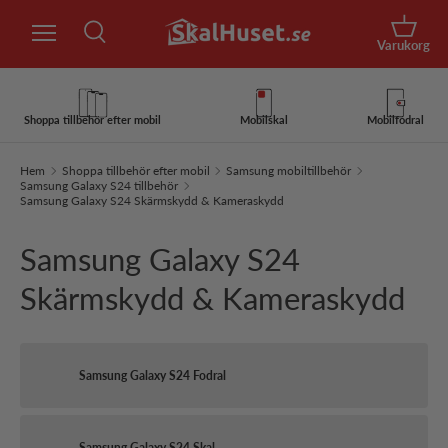
Sök
Hoppa till innehåll
Korg
Varukorg
Sök
Sök
Shoppa tillbehör efter mobil
Mobilskal
Mobilfodral
Hem
Shoppa tillbehör efter mobil
Samsung mobiltillbehör
Samsung Galaxy S24 tillbehör
Samsung Galaxy S24 Skärmskydd & Kameraskydd
Samsung Galaxy S24
Skärmskydd & Kameraskydd
Samsung Galaxy S24 Fodral
Samsung Galaxy S24 Skal