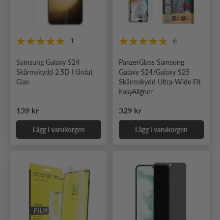
1
6
Samsung Galaxy S24
PanzerGlass Samsung
Skärmskydd 2.5D Härdat
Galaxy S24/Galaxy S25
Glas
Skärmskydd Ultra-Wide Fit
EasyAligner
Ordinarie pris
Ordinarie pris
139 kr
329 kr
Lägg i varukorgen
Lägg i varukorgen