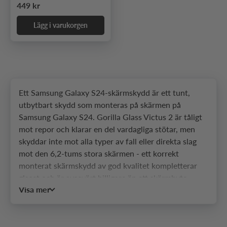
Ordinarie pris
449 kr
Lägg i varukorgen
Ett Samsung Galaxy S24-skärmskydd är ett tunt,
utbytbart skydd som monteras på skärmen på
Samsung Galaxy S24. Gorilla Glass Victus 2 är tåligt
mot repor och klarar en del vardagliga stötar, men
skyddar inte mot alla typer av fall eller direkta slag
mot den 6,2-tums stora skärmen - ett korrekt
monterat skärmskydd av god kvalitet kompletterar
glaset och är avsevärt billigare än ett skärmbyte.
Visa mer
SkalHuset erbjuder skärmskydd anpassade specifikt
för S24 och dess mått och format.
Vilka typer av skärmskydd