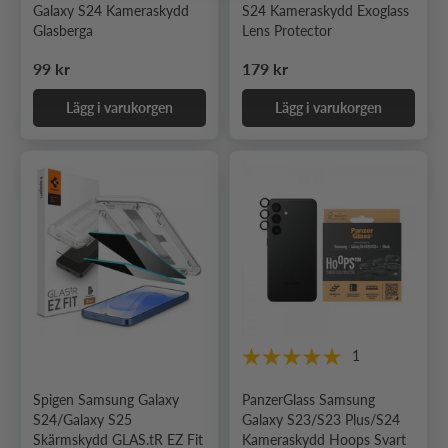
Galaxy S24 Kameraskydd
S24 Kameraskydd Exoglass
Glasberga
Lens Protector
Ordinarie pris
Ordinarie pris
99 kr
179 kr
Lägg i varukorgen
Lägg i varukorgen
1
Spigen Samsung Galaxy
PanzerGlass Samsung
S24/Galaxy S25
Galaxy S23/S23 Plus/S24
Skärmskydd GLAS.tR EZ Fit
Kameraskydd Hoops Svart