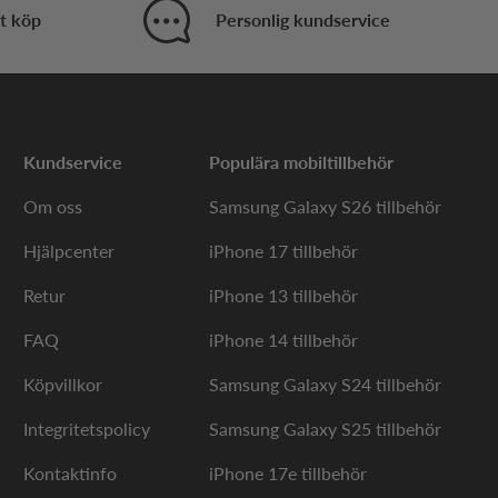
och eliminerar luftgap som annars kan störa
t köp
Personlig kundservice
12 (6,28 tum) eller Xiaomi 12X, som båda har ett
Kundservice
Populära mobiltillbehör
och material påverkar hur väl sensorn läser av
 är märkt som kompatibel med optisk sensor.
Om oss
Samsung Galaxy S26 tillbehör
nder du fodral till Xiaomi 12 Pro bör du välja ett
Hjälpcenter
iPhone 17 tillbehör
arhet, minskat reflexbrus med matt yta,
Retur
iPhone 13 tillbehör
i 12 Pro ha?
FAQ
iPhone 14 tillbehör
Köpvillkor
Samsung Galaxy S24 tillbehör
Integritetspolicy
Samsung Galaxy S25 tillbehör
ån - praktiskt i offentliga miljöer.
kbart påverka skärmens AMOLED-återgivning.
Kontaktinfo
iPhone 17e tillbehör