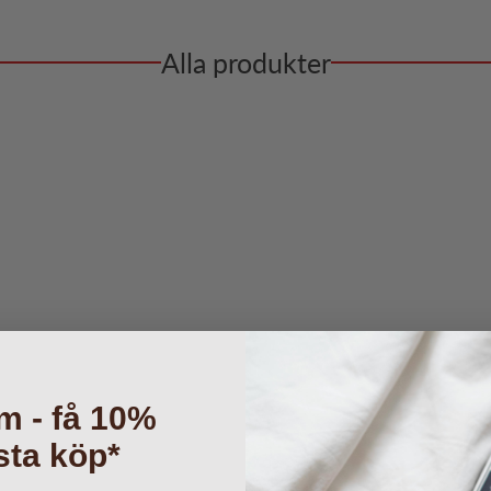
Alla produkter
m - få 10%
sta köp*