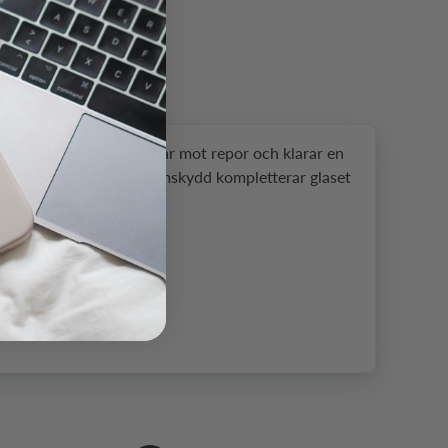
lla Glass Victus skyddar mot repor och klarar en
ett korrekt monterat skärmskydd kompletterar glaset
ch dess mått och format.
, edge-to-edge-varianter täcker hela skärmytan och
r ytan bättre vid montering.
d den optiska fingeravtrycksläsaren.