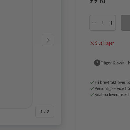
99 kr
Antal
Minska antal
Öka antal
Nästa
Slut i lager
?
Frågor & svar - k
Fri brevfrakt över 5
Personlig service fr
Snabba leveranser fr
av
1
/
2