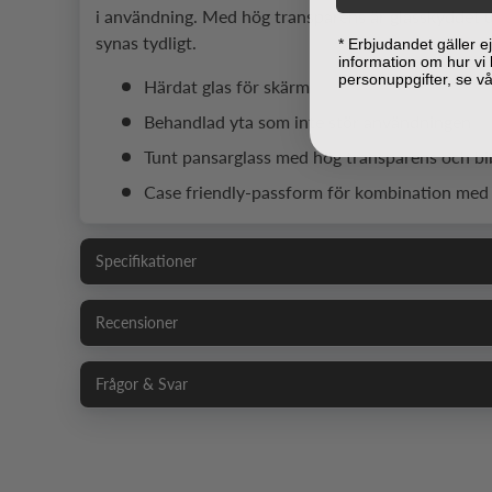
i användning. Med hög transparens är glasskyddet u
synas tydligt.
* Erbjudandet gäller 
information om hur vi
personuppgifter, se v
Härdat glas för skärm
Behandlad yta som inte stör användningen
Tunt pansarglass med hög transparens och bi
Case friendly-passform för kombination med s
Specifikationer
Recensioner
Frågor & Svar