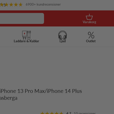
6900+ kundrecensioner
.7
/5
Korg
Varukorg
Laddare & Kablar
Ljud
Outlet
 iPhone 13 Pro Max/iPhone 14 Plus
asberga
s
4.7
10 recensioner