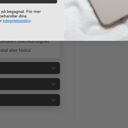
tformat för att låta skärmen
ej på begagnat. För mer
 behandlar dina
år
integritetspolicy
.
behållen touchkänslighet
kal eller fodral