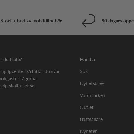
Stort utbud av mobiltillbehör
90 dagars öppe
 du hjälp?
Handla
 hjälpcenter så hittar du svar
Sök
anligaste frågorna:
Nyhetsbrev
help.skalhuset.se
Varumärken
Outlet
Bästsäljare
Nyheter