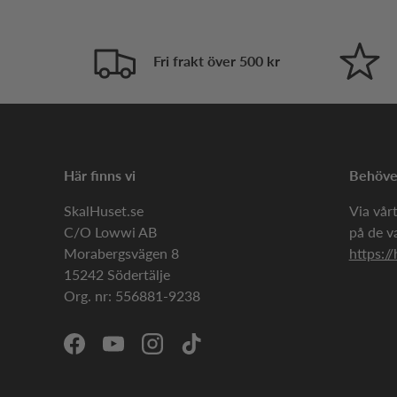
Fri frakt över 500 kr
Här finns vi
Behöver
SkalHuset.se
Via vårt
C/O Lowwi AB
på de v
Morabergsvägen 8
https://
15242 Södertälje
Org. nr: 556881-9238
Facebook
YouTube
Instagram
TikTok