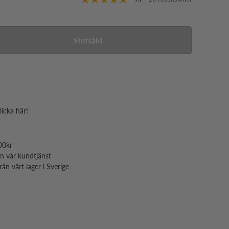
Slutsåld
licka här!
00kr
ån vår kundtjänst
ån vårt lager i Sverige