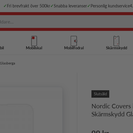
✓
Fri brevfrakt över 500kr
✓
Snabba leveranser
✓
Personlig kundservice
4
bil
Mobilskal
Mobilfodral
Skärmskydd
Glasberga
Slutsåld
Nordic Covers
Skärmskydd Gl
Ordinarie pri