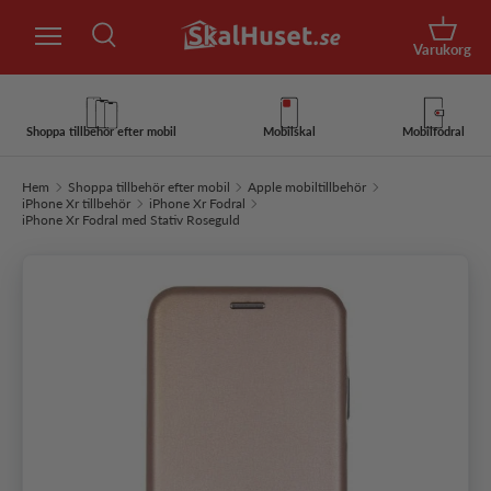
Sök
Hoppa till innehåll
Korg
Varukorg
Sök
Sök
Shoppa tillbehör efter mobil
Mobilskal
Mobilfodral
Hem
Shoppa tillbehör efter mobil
Apple mobiltillbehör
iPhone Xr tillbehör
iPhone Xr Fodral
iPhone Xr Fodral med Stativ Roseguld
Hoppa till produktinformation