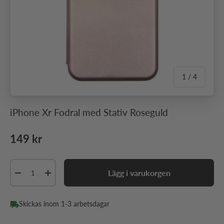
av
1
/
4
iPhone Xr Fodral med Stativ Roseguld
Ordinarie pris
149 kr
Antal
Lägg i varukorgen
Minska antal
Öka antal
Skickas inom 1-3 arbetsdagar