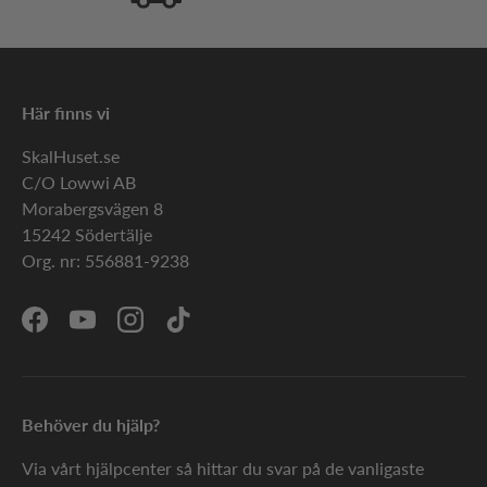
Här finns vi
SkalHuset.se
C/O Lowwi AB
Morabergsvägen 8
15242 Södertälje
Org. nr: 556881-9238
Facebook
YouTube
Instagram
TikTok
Behöver du hjälp?
Via vårt hjälpcenter så hittar du svar på de vanligaste