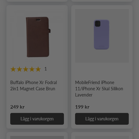
1
Buffalo iPhone Xr Fodral
MobileFriend iPhone
2in1 Magnet Case Brun
11/iPhone Xr Skal Silikon
Lavender
Ordinarie pris
Ordinarie pris
249 kr
199 kr
Lägg i varukorgen
Lägg i varukorgen