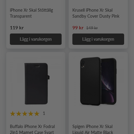
iPhone Xr Skal Stöttålig
Krusell iPhone Xr Skal
Transparent
Sandby Cover Dusty Pink
Ordinarie pris
Ordinarie pris
Nedsatt pris
119 kr
99 kr
149 kr
Lägg i varukorgen
Lägg i varukorgen
1
Buffalo iPhone Xr Fodral
Spigen iPhone Xr Skal
2in1 Magnet Case Svart
Liquid Air Matte Black