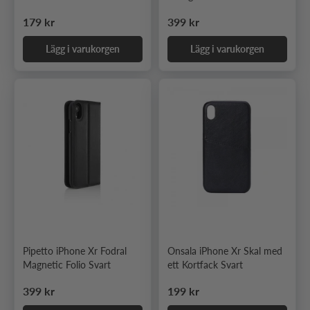
Ordinarie pris
Ordinarie pris
179 kr
399 kr
Lägg i varukorgen
Lägg i varukorgen
Pipetto iPhone Xr Fodral
Onsala iPhone Xr Skal med
Magnetic Folio Svart
ett Kortfack Svart
Ordinarie pris
Ordinarie pris
399 kr
199 kr