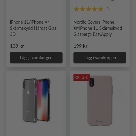
1
iPhone 11/iPhone Xr
Nordic Covers iPhone
Skärmskydd Härdat Glas
Xr/iPhone 11 Skärmskydd
3D
Glasberga EasyApply
Ordinarie pris
Ordinarie pris
139 kr
199 kr
Lägg i varukorgen
Lägg i varukorgen
-34%