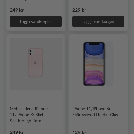
Ordinarie pris
Ordinarie pris
249 kr
229 kr
Lägg i varukorgen
Lägg i varukorgen
MobileFriend iPhone
iPhone 11/iPhone Xr
11/iPhone Xr Skal
Skärmskydd Härdat Glas
Seethrough Rosa
Ordinarie pris
Ordinarie pris
249 kr
129 kr