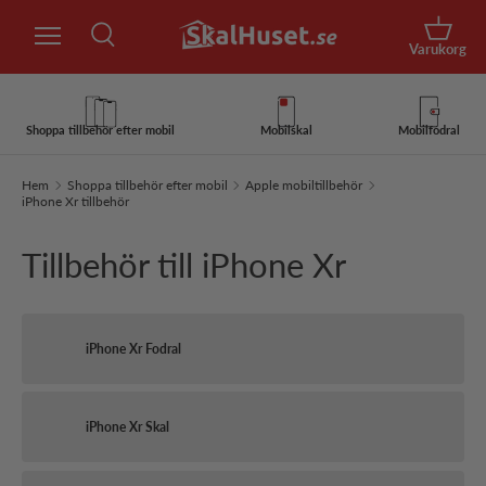
Sök
Hoppa till innehåll
Korg
Varukorg
Sök
Sök
Shoppa tillbehör efter mobil
Mobilskal
Mobilfodral
Hem
Shoppa tillbehör efter mobil
Apple mobiltillbehör
iPhone Xr tillbehör
Tillbehör till iPhone Xr
iPhone Xr Fodral
iPhone Xr Skal