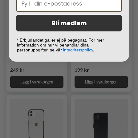
Bli medlem
* Erbjudandet gäller ej på begagnat. För mer
information om hur vi behandlar dina
MobileFriend iPhone
MobileFriend iPhone
personuppgifter, se vår
integritetspolicy
.
11/iPhone Xr Skal
11/iPhone Xr Skal Silikon
Seethrough Grön
Shell
Ordinarie pris
Ordinarie pris
249 kr
199 kr
Lägg i varukorgen
Lägg i varukorgen