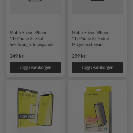
MobileFriend iPhone
MobileFriend iPhone
11/iPhone Xr Skal
11/iPhone Xr Fodral
Seethrough Transparent
Magnetiskt Svart
Ordinarie pris
Ordinarie pris
249 kr
299 kr
Lägg i varukorgen
Lägg i varukorgen