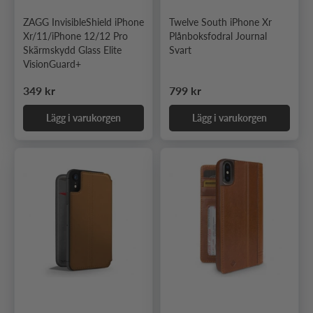
ZAGG InvisibleShield iPhone
Twelve South iPhone Xr
Xr/11/iPhone 12/12 Pro
Plånboksfodral Journal
Skärmskydd Glass Elite
Svart
VisionGuard+
Ordinarie pris
Ordinarie pris
349 kr
799 kr
Lägg i varukorgen
Lägg i varukorgen