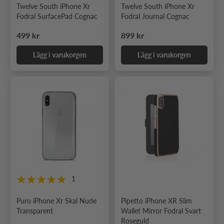
Twelve South iPhone Xr
Twelve South iPhone Xr
Fodral SurfacePad Cognac
Fodral Journal Cognac
Ordinarie pris
Ordinarie pris
499 kr
899 kr
Lägg i varukorgen
Lägg i varukorgen
1
Puro iPhone Xr Skal Nude
Pipetto iPhone XR Slim
Transparent
Wallet Mirror Fodral Svart
Roseguld