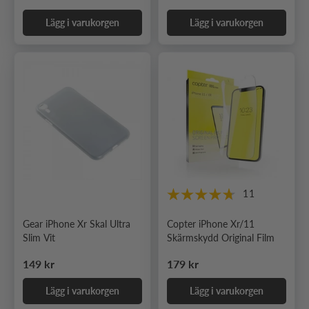
Lägg i varukorgen
Lägg i varukorgen
11
Gear iPhone Xr Skal Ultra
Copter iPhone Xr/11
Slim Vit
Skärmskydd Original Film
Ordinarie pris
Ordinarie pris
149 kr
179 kr
Lägg i varukorgen
Lägg i varukorgen