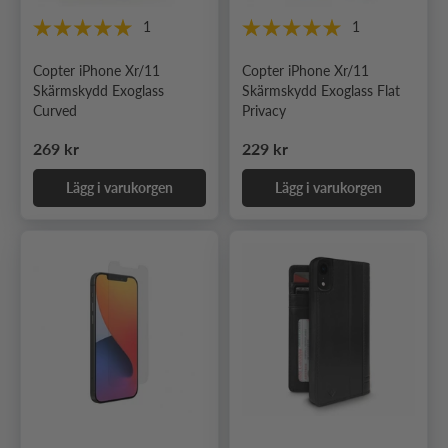
1
1
Copter iPhone Xr/11
Copter iPhone Xr/11
Skärmskydd Exoglass
Skärmskydd Exoglass Flat
Curved
Privacy
Ordinarie pris
Ordinarie pris
269 kr
229 kr
Lägg i varukorgen
Lägg i varukorgen