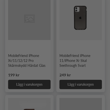
MobileFriend iPhone
MobileFriend iPhone
Xr/11/12/12 Pro
11/iPhone Xr Skal
Skärmskydd Härdat Glas
Seethrough Svart
Ordinarie pris
Ordinarie pris
199 kr
249 kr
Lägg i varukorgen
Lägg i varukorgen