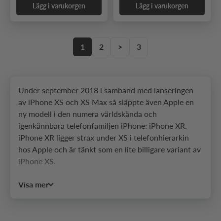
Lägg i varukorgen
Lägg i varukorgen
1
2
>
3
Under september 2018 i samband med lanseringen
av iPhone XS och XS Max så släppte även Apple en
ny modell i den numera världskända och
igenkännbara telefonfamiljen iPhone: iPhone XR.
iPhone XR ligger strax under XS i telefonhierarkin
hos Apple och är tänkt som en lite billigare variant av
iPhone XS.
Men trots det billigare priset så får man inte någon
Visa mer
större kompromiss av prestanda då telefonen har en
sexkärnig processor tillsammans med Apples egna
A12 Bionic chipset. Man behöver inte heller