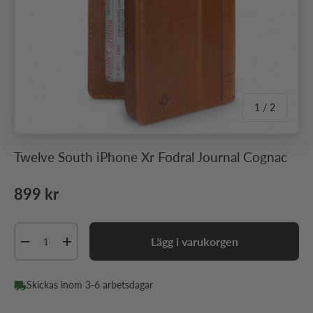
av
1
/
2
Twelve South iPhone Xr Fodral Journal Cognac
Ordinarie pris
899 kr
Antal
Lägg i varukorgen
Minska antal
Öka antal
Skickas inom 3-6 arbetsdagar