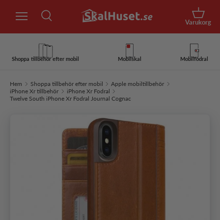
Sök
Hoppa till innehåll
Korg
Varukorg
Sök
Sök
Shoppa tillbehör efter mobil
Mobilskal
Mobilfodral
Hem
Shoppa tillbehör efter mobil
Apple mobiltillbehör
iPhone Xr tillbehör
iPhone Xr Fodral
Twelve South iPhone Xr Fodral Journal Cognac
Hoppa till produktinformation