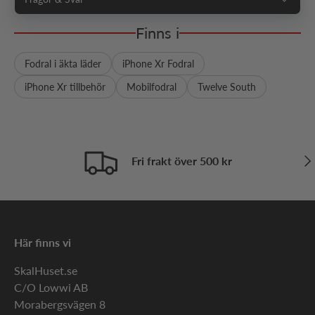
Finns i
Fodral i äkta läder
iPhone Xr Fodral
iPhone Xr tillbehör
Mobilfodral
Twelve South
Näs
Fri frakt över 500 kr
Här finns vi
SkalHuset.se
C/O Lowwi AB
Morabergsvägen 8