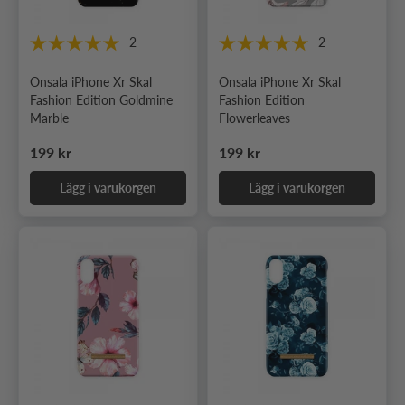
2
2
Onsala iPhone Xr Skal
Onsala iPhone Xr Skal
Fashion Edition Goldmine
Fashion Edition
Marble
Flowerleaves
Ordinarie pris
Ordinarie pris
199 kr
199 kr
Lägg i varukorgen
Lägg i varukorgen