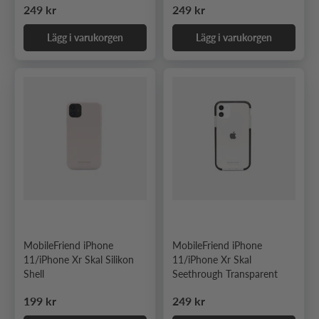
Ordinarie pris
Ordinarie pris
249 kr
249 kr
Lägg i varukorgen
Lägg i varukorgen
MobileFriend iPhone
MobileFriend iPhone
11/iPhone Xr Skal Silikon
11/iPhone Xr Skal
Shell
Seethrough Transparent
Ordinarie pris
Ordinarie pris
199 kr
249 kr