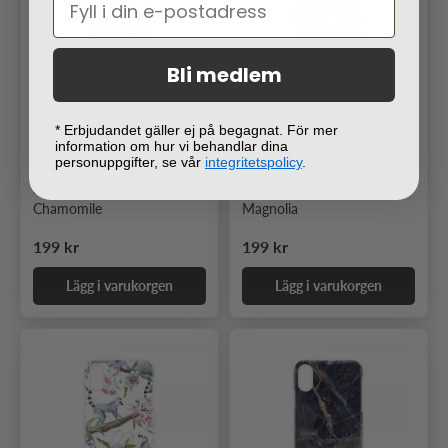
Bli medlem
2
2
* Erbjudandet gäller ej på begagnat. För mer
information om hur vi behandlar dina
personuppgifter, se vår
integritetspolicy
.
Onsala iPhone Xr Skal
Onsala iPhone Xr Skal
Fashion Edition Poppy
Fashion Edition Mystery
Chamomile
Magnolia
Ordinarie pris
Ordinarie pris
199 kr
199 kr
Lägg i varukorgen
Lägg i varukorgen