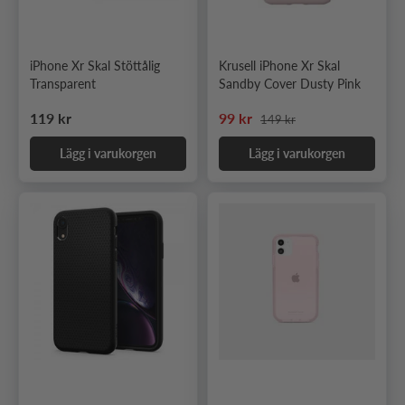
iPhone Xr Skal Stöttålig
Krusell iPhone Xr Skal
Transparent
Sandby Cover Dusty Pink
Ordinarie pris
Ordinarie pris
Nedsatt pris
119 kr
99 kr
149 kr
Lägg i varukorgen
Lägg i varukorgen