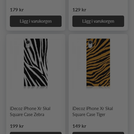
Ordinarie pris
Ordinarie pris
179 kr
129 kr
Lägg i varukorgen
Lägg i varukorgen
iDecoz iPhone Xr Skal
iDecoz iPhone Xr Skal
Square Case Zebra
Square Case Tiger
Ordinarie pris
Ordinarie pris
199 kr
149 kr