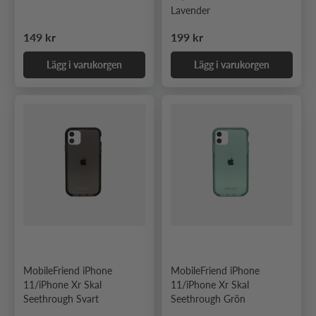
Lavender
Ordinarie pris
Ordinarie pris
149 kr
199 kr
Lägg i varukorgen
Lägg i varukorgen
MobileFriend iPhone
MobileFriend iPhone
11/iPhone Xr Skal
11/iPhone Xr Skal
Seethrough Svart
Seethrough Grön