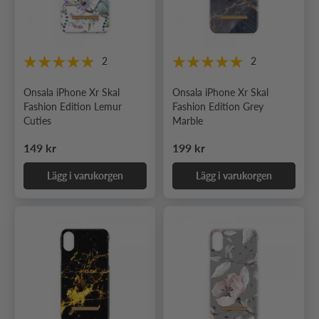
2
2
Onsala iPhone Xr Skal
Onsala iPhone Xr Skal
Fashion Edition Lemur
Fashion Edition Grey
Cuties
Marble
Ordinarie pris
Ordinarie pris
149 kr
199 kr
Lägg i varukorgen
Lägg i varukorgen