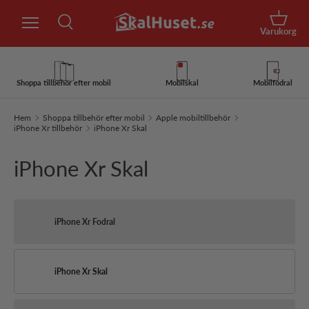
Sök
Hoppa till innehåll
Korg
Varukorg
Sök
Sök
Shoppa tillbehör efter mobil
Mobilskal
Mobilfodral
Hem
Shoppa tillbehör efter mobil
Apple mobiltillbehör
iPhone Xr tillbehör
iPhone Xr Skal
iPhone Xr Skal
iPhone Xr Fodral
iPhone Xr Skal