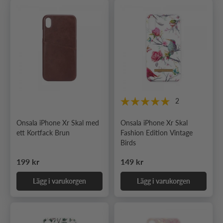
2
Onsala iPhone Xr Skal med
Onsala iPhone Xr Skal
ett Kortfack Brun
Fashion Edition Vintage
Birds
Ordinarie pris
Ordinarie pris
199 kr
149 kr
Lägg i varukorgen
Lägg i varukorgen