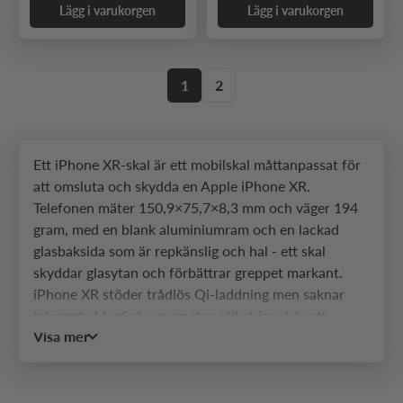
Lägg i varukorgen
Lägg i varukorgen
1
2
Ett iPhone XR-skal är ett mobilskal måttanpassat för
att omsluta och skydda en Apple iPhone XR.
Telefonen mäter 150,9×75,7×8,3 mm och väger 194
gram, med en blank aluminiumram och en lackad
glasbaksida som är repkänslig och hal - ett skal
skyddar glasytan och förbättrar greppet markant.
iPhone XR stöder trådlös Qi-laddning men saknar
inbyggda MagSafe-magneter, vilket innebär att
Visa mer
magnetiska snap-tillbehör kräver ett skal med
integrerad magnetring. SkalHuset erbjuder ett brett
sortiment anpassat för iPhone XR:s mått och
kameramodul.