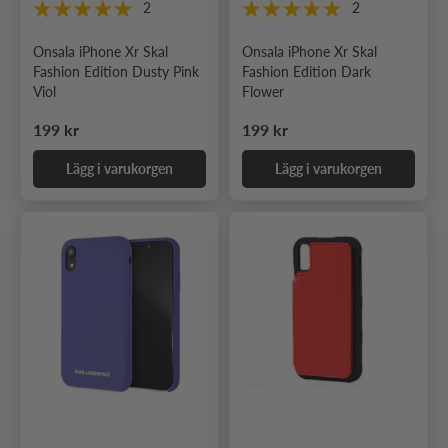
2
2
Onsala iPhone Xr Skal
Onsala iPhone Xr Skal
Fashion Edition Dusty Pink
Fashion Edition Dark
Viol
Flower
Ordinarie pris
Ordinarie pris
199 kr
199 kr
Lägg i varukorgen
Lägg i varukorgen