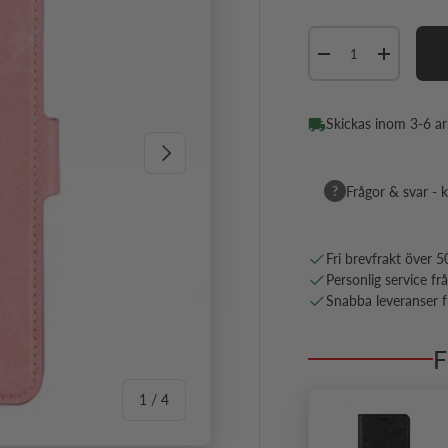
Antal
Minska antal
Öka antal
Skickas inom 3-6 a
Nästa
?
Frågor & svar - k
Fri brevfrakt över 5
Personlig service fr
Snabba leveranser fr
F
av
1
/
4