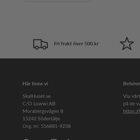
Fri frakt över 500 kr
Här finns vi
Behöver
SkalHuset.se
Via vårt
C/O Lowwi AB
på de v
Morabergsvägen 8
https://
15242 Södertälje
Org. nr: 556881-9238