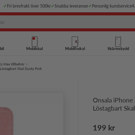
✓
Fri brevfrakt över 500kr
✓
Snabba leveranser
✓
Personlig kundservice
4
bil
Mobilskal
Mobilfodral
Skärmskydd
s Max tillbehör
Löstagbart Skal Dusty Pink
Onsala iPhone 
Löstagbart Ska
Ordinarie pri
199 kr