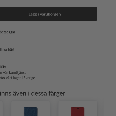
Lägg i varukorgen
rbetsdagar
licka här!
00kr
ån vår kundtjänst
ån vårt lager i Sverige
inns även i dessa färger