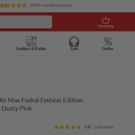
6900+ kundrecensioner
.7
/5
Korg
Varukorg
Laddare & Kablar
Ljud
Outlet
Xs Max Fodral Fashion Edition
l Dusty Pink
s
5.0
1 recension