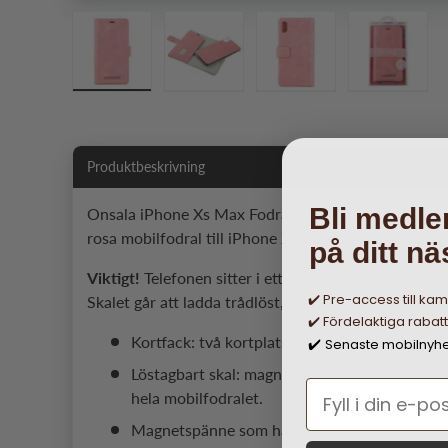
Läs in bild 1 i gallerivyn
Läs in bild 2 i gallerivyn
Läs in bild 3 i galleriv
Läs in bi
Produktbeskrivning
Bli medle
Onsala iPhone Xs Max Fodral Fashion Edition Löstag
rosa mobilfodral till iPhone Xs Max.
på ditt nä
Viktigt!
Telefonen sitter i ett magnetskal som kan ta
✔️ Pre-access till ka
Skalet går att ladda trådlöst, och en 15w-laddare 
✔️ Fördelaktiga rabat
Kortfack: två kortplatser samt en sedelficka.
Senaste mobilnyh
✔️
Löstagbart skal: magnetskalet kan användas se
hela mobilfodralet.
Magnetspänne som håller mobilskyddet stäng