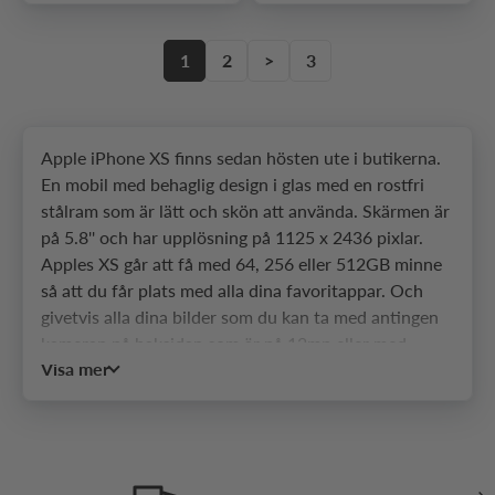
1
2
>
3
Apple iPhone XS finns sedan hösten ute i butikerna.
En mobil med behaglig design i glas med en rostfri
stålram som är lätt och skön att använda. Skärmen är
på 5.8'' och har upplösning på 1125 x 2436 pixlar.
Apples XS går att få med 64, 256 eller 512GB minne
så att du får plats med alla dina favoritappar. Och
givetvis alla dina bilder som du kan ta med antingen
kameran på baksidan som är på 12mp eller med
Visa mer
framkameran på 7mp.
iPhone XS har en batteritid på upp till 60 timmar, kan
fås i färgerna Space gray, Silver eller Gold och är
dessutom vattentät på 2m i upp till 30 minuter. Är du
van vid iPhone så kommer du också känna igen dig i
Näs