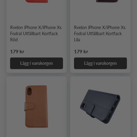
Rvelon iPhone X/iPhone Xs
Rvelon iPhone X/iPhone Xs
Fodral Utfällbart Kortfack
Fodral Utfällbart Kortfack
Röd
Lila
Ordinarie pris
Ordinarie pris
179 kr
179 kr
Lägg i varukorgen
Lägg i varukorgen