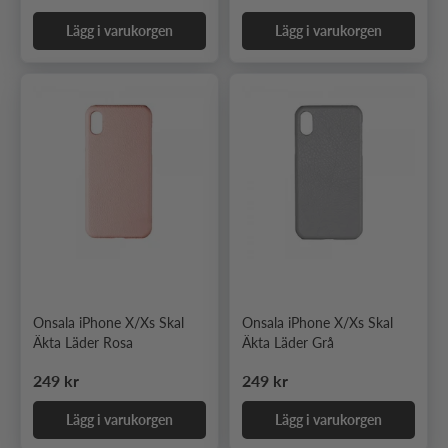
Lägg i varukorgen
Lägg i varukorgen
Onsala iPhone X/Xs Skal
Onsala iPhone X/Xs Skal
Äkta Läder Rosa
Äkta Läder Grå
Ordinarie pris
Ordinarie pris
249 kr
249 kr
Lägg i varukorgen
Lägg i varukorgen