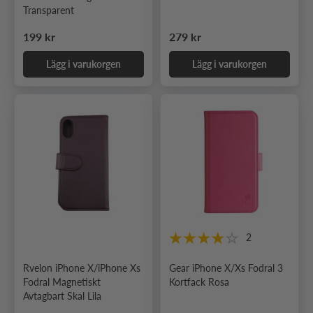
Transparent
Ordinarie pris
Ordinarie pris
199 kr
279 kr
Lägg i varukorgen
Lägg i varukorgen
2
Rvelon iPhone X/iPhone Xs
Gear iPhone X/Xs Fodral 3
Fodral Magnetiskt
Kortfack Rosa
Avtagbart Skal Lila