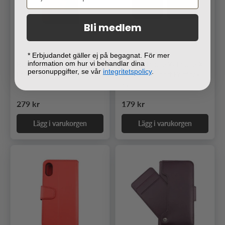
Bli medlem
* Erbjudandet gäller ej på begagnat. För mer
information om hur vi behandlar dina
Rvelon iPhone X/iPhone Xs
Rvelon iPhone X/iPhone Xs
personuppgifter, se vår
integritetspolicy
.
Fodral Äkta Läder Brun
Fodral Utfällbart Kortfack
Svart
Ordinarie pris
Ordinarie pris
279 kr
179 kr
Lägg i varukorgen
Lägg i varukorgen