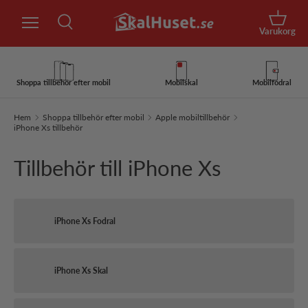
Sök
Hoppa till innehåll
Korg
Varukorg
Sök
Sök
Shoppa tillbehör efter mobil
Mobilskal
Mobilfodral
Hem
Shoppa tillbehör efter mobil
Apple mobiltillbehör
iPhone Xs tillbehör
Tillbehör till iPhone Xs
iPhone Xs Fodral
iPhone Xs Skal