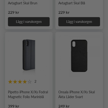
Avtagbart Skal Brun
Avtagbart Skal Blå
Ordinarie pris
Ordinarie pris
229 kr
229 kr
Lägg i varukorgen
Lägg i varukorgen
2
Pipetto iPhone X/Xs Fodral
Onsala iPhone X/Xs Skal
Magnetic Folio Marinblå
Äkta Läder Svart
Ordinarie pris
Ordinarie pris
399 kr
249 kr