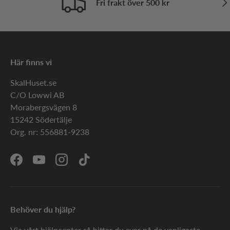
Fri frakt över 500 kr
iOS 12 operativsystemet.
Apple iPhone XS skal
Om du nu har eller kanske funderar på att skaffa dig
Här finns vi
en fin mobil så är det givetvis viktigt med bra skydd.
Här på Skalhuset kan du hitta alla möjliga skal för att
SkalHuset.se
skydda din iPhone XS från repor, fall eller andra
C/O Lowwi AB
skador. Det finns flera olika modeller, färger och
Morabergsvägen 8
designer att välja på så att du kan få ett mobilskal
15242 Södertälje
som är perfekt just för dig och din iPhone XS.
Org. nr: 556881-9238
Apple iPhone XS fodral
Facebook
YouTube
Instagram
TikTok
Vill du ha lite extra skydd och samtidigt kunna få
med dig bankkortet, busskortet eller kanske
Behöver du hjälp?
gymkortet så finns det dessutom massvis med
mobilfodral att välja mellan här på Skalhuset. Leta
Via vårt hjälpcenter så hittar du svar på de vanligaste