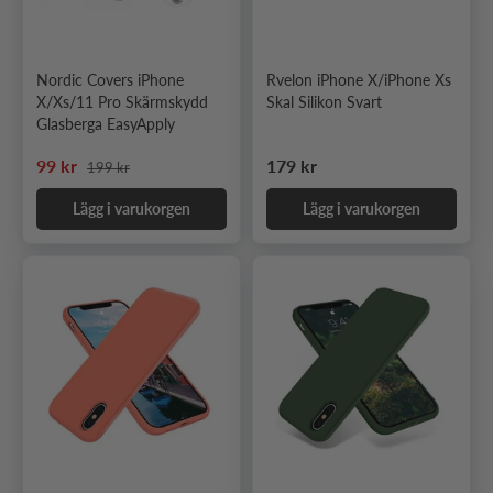
Nordic Covers iPhone
Rvelon iPhone X/iPhone Xs
X/Xs/11 Pro Skärmskydd
Skal Silikon Svart
Glasberga EasyApply
Ordinarie pris
Nedsatt pris
Ordinarie pris
99 kr
179 kr
199 kr
Lägg i varukorgen
Lägg i varukorgen