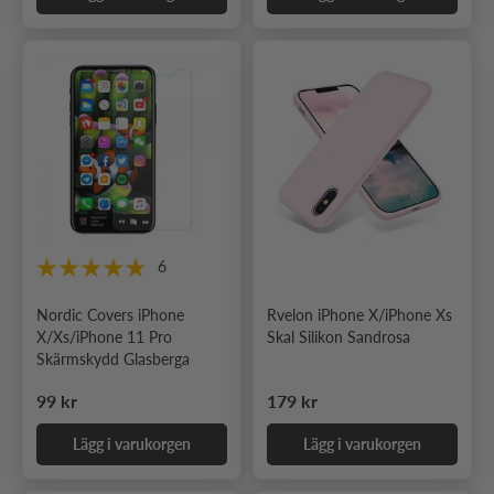
6
Nordic Covers iPhone
Rvelon iPhone X/iPhone Xs
X/Xs/iPhone 11 Pro
Skal Silikon Sandrosa
Skärmskydd Glasberga
Ordinarie pris
Ordinarie pris
99 kr
179 kr
Lägg i varukorgen
Lägg i varukorgen