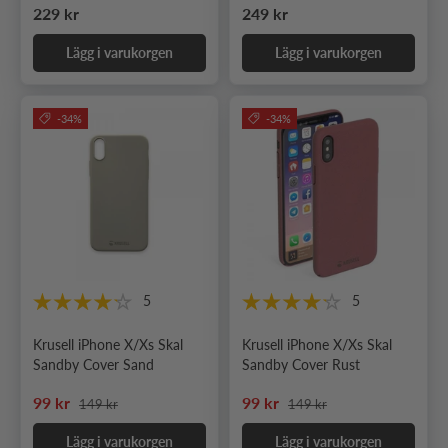
Ordinarie pris
Ordinarie pris
229 kr
249 kr
Lägg i varukorgen
Lägg i varukorgen
-34%
-34%
5
5
Krusell iPhone X/Xs Skal
Krusell iPhone X/Xs Skal
Sandby Cover Sand
Sandby Cover Rust
Ordinarie pris
Ordinarie pris
Nedsatt pris
Nedsatt pris
99 kr
99 kr
149 kr
149 kr
Lägg i varukorgen
Lägg i varukorgen