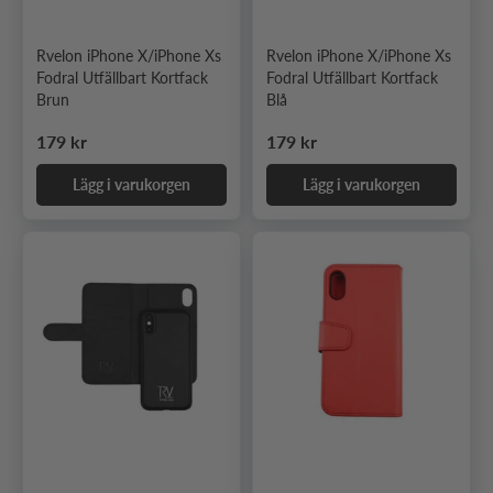
Rvelon iPhone X/iPhone Xs
Rvelon iPhone X/iPhone Xs
Fodral Utfällbart Kortfack
Fodral Utfällbart Kortfack
Brun
Blå
Ordinarie pris
Ordinarie pris
179 kr
179 kr
Lägg i varukorgen
Lägg i varukorgen