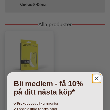
Fairphone 5 Hörlurar
Alla produkter
Bli medlem - få 10%
på ditt nästa köp*
Copter Fairphone 5
Skärmskydd Original Film
✔️ Pre-access till kampanjer
Ordinarie pris
179 kr
✔️ Fördelaktiga rabattkoder