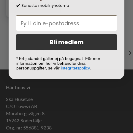
Senaste mobilnyheterna
✔️
Lägg i varukorgen
Bli medlem
Näs
Fri frakt över 500 kr
* Erbjudandet gäller ej på begagnat. För mer
information om hur vi behandlar dina
personuppgifter, se vår
integritetspolicy
.
Här finns vi
SkalHuset.se
C/O Lowwi AB
Morabergsvägen 8
15242 Södertälje
Org. nr: 556881-9238