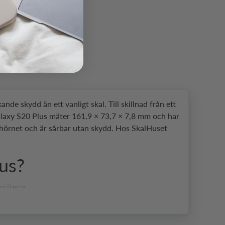
e skydd än ett vanligt skal. Till skillnad från ett
 Galaxy S20 Plus mäter 161,9 × 73,7 × 7,8 mm och har
a hörnet och är sårbar utan skydd. Hos SkalHuset
lus?
riterar.
nde kameramodulen mot slag och repor i fickan.
tiven för vardagsbruk.