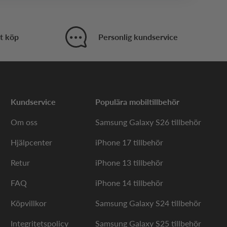
t, med bibehållet skärmskydd.
t köp
Personlig kundservice
ort i fodralet.
xy S20 Plus?
Kundservice
Populära mobiltillbehör
Om oss
Samsung Galaxy S26 tillbehör
klasser, Gear som är känt för hållbara fodral med
 via filtret på kategorisidan.
Hjälpcenter
iPhone 17 tillbehör
lus utifrån behov och
Retur
iPhone 13 tillbehör
FAQ
iPhone 14 tillbehör
Köpvillkor
Samsung Galaxy S24 tillbehör
öjd ram runt skärm och kamera bäst.
Integritetspolicy
Samsung Galaxy S25 tillbehör