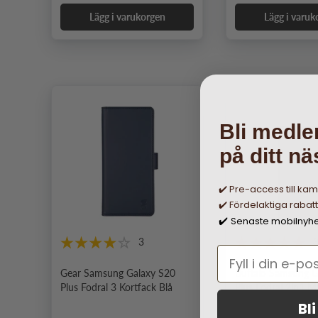
Lägg i varukorgen
Lägg i varuk
Bli medle
på ditt nä
✔️ Pre-access till ka
✔️ Fördelaktiga rabat
Senaste mobilnyh
✔️
3
Gear Samsung Galaxy S20
Buffalo Samsung G
Plus Fodral 3 Kortfack Blå
Plus Fodral 2in1 
Svart
Bl