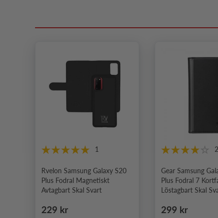
1
Rvelon Samsung Galaxy S20
Gear Samsung Gal
Plus Fodral Magnetiskt
Plus Fodral 7 Kortf
Avtagbart Skal Svart
Löstagbart Skal Sv
Ordinarie pris
Ordinarie pris
229 kr
299 kr