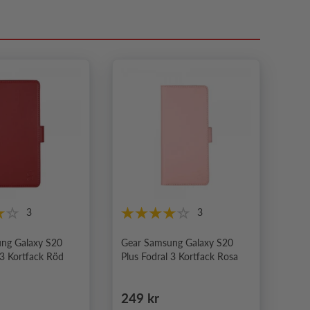
3
3
ng Galaxy S20
Gear Samsung Galaxy S20
 3 Kortfack Röd
Plus Fodral 3 Kortfack Rosa
e pris
Ordinarie pris
249 kr