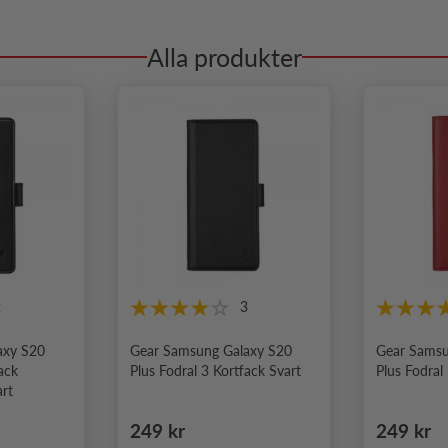
Alla produkter
2
3
axy S20
Gear Samsung Galaxy S20
Gear Samsu
ack
Plus Fodral 3 Kortfack Svart
Plus Fodral
art
Ordinarie pris
Ordinari
249 kr
249 kr