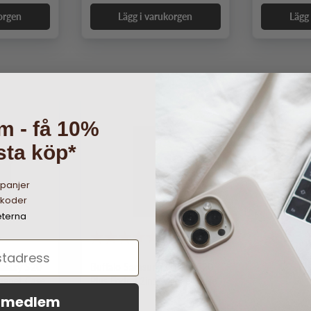
orgen
Lägg i varukorgen
Lägg
m - få 10%
sta köp*
mpanjer
tkoder
eterna
3
3
alaxy S20
Buffalo Samsung Galaxy S20
Magnet Case
Plus Fodral 2in1 Magnet Case
Brun
i medlem