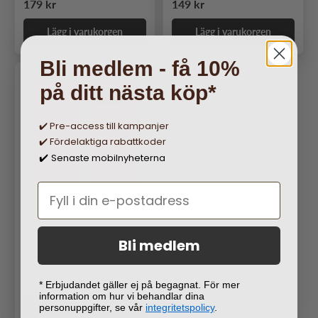
Ordinarie pris
Ordinarie pris
179 kr
149 kr
Lägg i varukorgen
Lägg i varukorgen
Bli medlem - få 10%
på ditt nästa köp*
✔️ Pre-access till kampanjer
✔️ Fördelaktiga rabattkoder
Senaste mobilnyheterna
✔️
Asus ROG Phone 6 Fodral
Bli medlem
med Stativ Brun
Ordinarie pris
179 kr
* Erbjudandet gäller ej på begagnat. För mer
information om hur vi behandlar dina
Lägg i varukorgen
personuppgifter, se vår
integritetspolicy
.