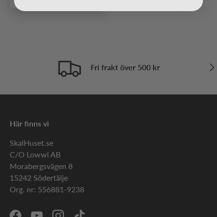
Näs
Fri frakt över 500 kr
Här finns vi
SkalHuset.se
C/O Lowwi AB
Morabergsvägen 8
15242 Södertälje
Org. nr: 556881-9238