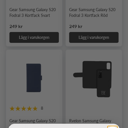
Gear Samsung Galaxy S20
Gear Samsung Galaxy S20
Fodral 3 Kortfack Svart
Fodral 3 Kortfack Röd
Ordinarie pris
Ordinarie pris
249 kr
249 kr
Lägg i varukorgen
Lägg i varukorgen
8
Gear Samsung Galaxy S20
Rvelon Samsung Galaxy
Fodral 3 Kortfack Blå
S20 Fodral Magnetiskt