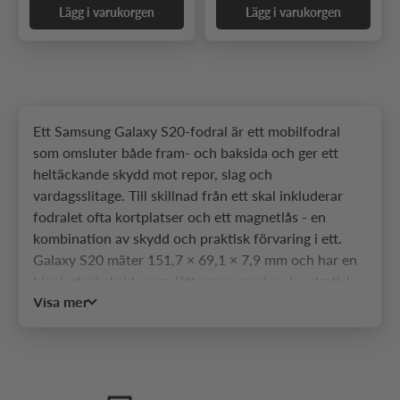
Lägg i varukorgen
Lägg i varukorgen
Ett Samsung Galaxy S20-fodral är ett mobilfodral
som omsluter både fram- och baksida och ger ett
heltäckande skydd mot repor, slag och
vardagsslitage. Till skillnad från ett skal inkluderar
fodralet ofta kortplatser och ett magnetlås - en
kombination av skydd och praktisk förvaring i ett.
Galaxy S20 mäter 151,7 × 69,1 × 7,9 mm och har en
blank glasbaksida som lätt repas, med en kvadratisk
Visa mer
kameramodul i övre vänstra hörnet som sticker ut
och är sårbar utan ett skyddande fodral. Hos
SkalHuset hittar du ett brett urval av fodral som
passar olika behov och stilar.