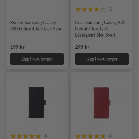
3
Rvelon Samsung Galaxy
Gear Samsung Galaxy S20
S20 Fodral 4 Kortfack Svart
Fodral 7 Kortfack
Löstagbart Skal Svart
Ordinarie pris
Ordinarie pris
199 kr
299 kr
Lägg i varukorgen
Lägg i varukorgen
8
8