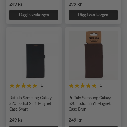
Ordinarie pris
Ordinarie pris
249 kr
299 kr
Lägg i varukorgen
Lägg i varukorgen
1
1
Buffalo Samsung Galaxy
Buffalo Samsung Galaxy
S20 Fodral 2in1 Magnet
S20 Fodral 2in1 Magnet
Case Svart
Case Brun
Ordinarie pris
Ordinarie pris
249 kr
249 kr