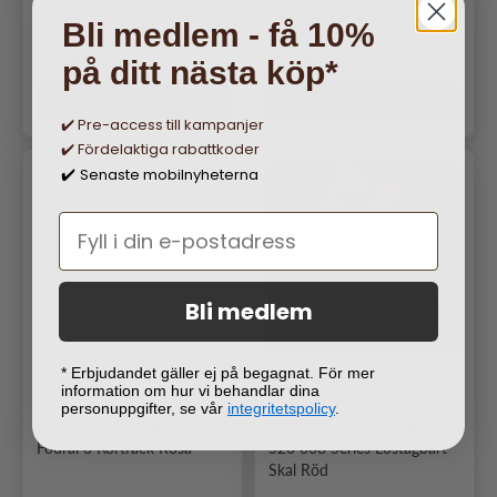
Avtagbart Skal Svart
Bli medlem - få 10%
Ordinarie pris
Ordinarie pris
249 kr
229 kr
på ditt nästa köp*
Lägg i varukorgen
Lägg i varukorgen
✔️ Pre-access till kampanjer
✔️ Fördelaktiga rabattkoder
Senaste mobilnyheterna
✔️
Bli medlem
* Erbjudandet gäller ej på begagnat. För mer
8
2
information om hur vi behandlar dina
personuppgifter, se vår
integritetspolicy
.
Gear Samsung Galaxy S20
CaseMe Samsung Galaxy
Fodral 3 Kortfack Rosa
S20 008 Series Löstagbart
Skal Röd