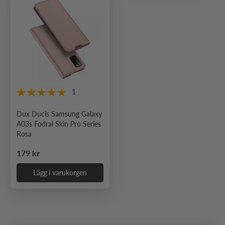
1
Dux Ducis Samsung Galaxy
A03s Fodral Skin Pro Series
Rosa
Ordinarie pris
179 kr
Lägg i varukorgen