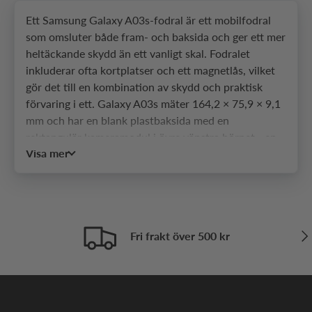
Ett Samsung Galaxy A03s-fodral är ett mobilfodral
som omsluter både fram- och baksida och ger ett mer
heltäckande skydd än ett vanligt skal. Fodralet
inkluderar ofta kortplatser och ett magnetlås, vilket
gör det till en kombination av skydd och praktisk
förvaring i ett. Galaxy A03s mäter 164,2 × 75,9 × 9,1
mm och har en blank plastbaksida med en
rektangulär kameramodul i övre vänstra hörnet - en
Visa mer
yta som lätt samlar fingeravtryck och repas vid daglig
användning. Hos SkalHuset hittar du ett brett urval
av fodral som passar olika behov och stilar.
Vilka typer av fodral passar
Näs
Fri frakt över 500 kr
Samsung Galaxy A03s?
Till Galaxy A03s finns det 7 vanliga fodraltyper
beroende på hur du använder telefonen och vilket
skydd du prioriterar.