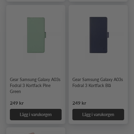
Gear Samsung Galaxy A03s
Gear Samsung Galaxy A03s
Fodral 3 Kortfack Pine
Fodral 3 Kortfack Blå
Green
Ordinarie pris
Ordinarie pris
249 kr
249 kr
Lägg i varukorgen
Lägg i varukorgen