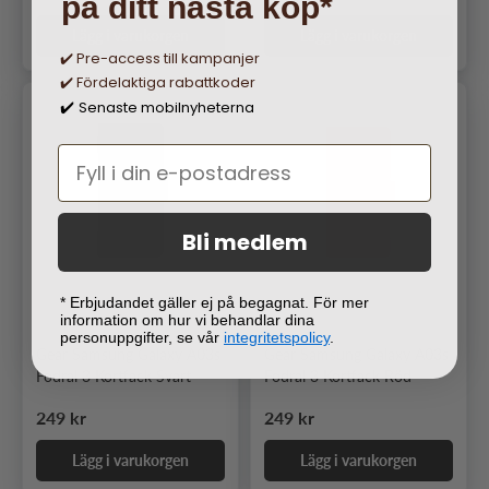
på ditt nästa köp*
Lägg i varukorgen
Lägg i varukorgen
✔️ Pre-access till kampanjer
✔️ Fördelaktiga rabattkoder
Senaste mobilnyheterna
✔️
Bli medlem
* Erbjudandet gäller ej på begagnat. För mer
information om hur vi behandlar dina
personuppgifter, se vår
integritetspolicy
.
Gear Samsung Galaxy A03s
Gear Samsung Galaxy A03s
Fodral 3 Kortfack Svart
Fodral 3 Kortfack Röd
Ordinarie pris
Ordinarie pris
249 kr
249 kr
Lägg i varukorgen
Lägg i varukorgen