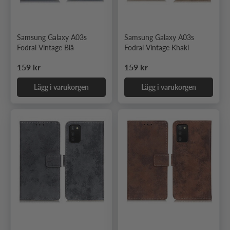
Samsung Galaxy A03s
Samsung Galaxy A03s
Fodral Vintage Blå
Fodral Vintage Khaki
Ordinarie pris
Ordinarie pris
159 kr
159 kr
Lägg i varukorgen
Lägg i varukorgen